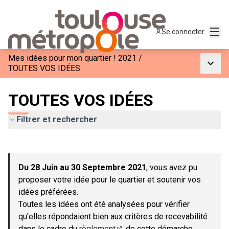
Menu
Se connecter
Mes idées pour mon quartier ! 2021
/
Menu p
TOUTES VOS IDÉES
TOUTES VOS IDÉES
Filtrer et rechercher
Passer la carte
Leaflet
|
©
OpenStreetMap
contributors
L'élément suivant est une carte qui présente les éléments de c
+
Du 28 Juin au 30 Septembre 2021
, vous avez pu
−
proposer votre idée pour le quartier et soutenir vos
idées préférées.
Toutes les idées ont été analysées pour vérifier
qu'elles répondaient bien aux critères de recevabilité
dans le cadre du
règlement
de cette démarche