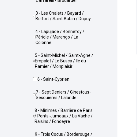
Caffarelli / Brouardel
3 - Les Chalets / Bayard /
Belfort / Saint Aubin / Dupuy
4 - Lapujade / Bonnefoy /
Périole / Marengo / La
Colonne
5 - Saint-Michel / Saint-Agne /
Empalot / Le Busca / Ile du
Ramier / Monplaisir
6 - Saint-Cyprien
7 - Sept Deniers / Ginestous-
Sesquières / Lalande
8 - Minimes / Barrière de Paris
/ Ponts-Jumeaux / La Vache /
Raisins / Fondeyre
9 - Trois Cocus / Borderouge /