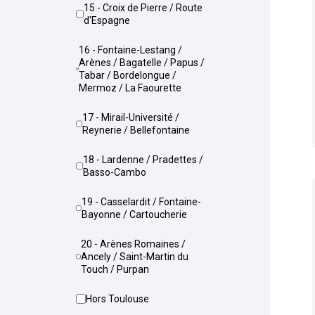
15 - Croix de Pierre / Route
d'Espagne
16 - Fontaine-Lestang /
Arènes / Bagatelle / Papus /
Tabar / Bordelongue /
Mermoz / La Faourette
17 - Mirail-Université /
Reynerie / Bellefontaine
18 - Lardenne / Pradettes /
Basso-Cambo
19 - Casselardit / Fontaine-
Bayonne / Cartoucherie
20 - Arènes Romaines /
Ancely / Saint-Martin du
Touch / Purpan
Hors Toulouse