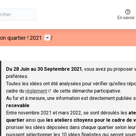
En savoir
Menu utilisateur
n quartier ! 2021
/
 la carte
 suivant est une carte qui présente les éléments de cette page co
Du 28 Juin au 30 Septembre 2021
, vous avez pu proposer v
préférées.
Toutes les idées ont été analysées pour vérifier qu'elles répo
cadre du
règlement
de cette démarche participative.
(S'ouvre dans un nouvel onglet)
Au fur et à mesure, une information est directement publiée 
recevable
.
Entre novembre 2021 et mars 2022, se sont déroulés les
ate
quartier
ainsi que
les ateliers citoyens pour le cadre de v
prioriser les idées déposées dans chaque quartier selon leu
puissent sélectionner les 10 idées finalistes qui seront soum