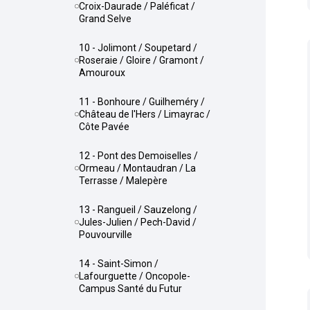
Croix-Daurade / Paléficat /
Grand Selve
10 - Jolimont / Soupetard /
Roseraie / Gloire / Gramont /
Amouroux
11 - Bonhoure / Guilheméry /
Château de l'Hers / Limayrac /
Côte Pavée
12 - Pont des Demoiselles /
Ormeau / Montaudran / La
Terrasse / Malepère
13 - Rangueil / Sauzelong /
Jules-Julien / Pech-David /
Pouvourville
14 - Saint-Simon /
Lafourguette / Oncopole-
Campus Santé du Futur