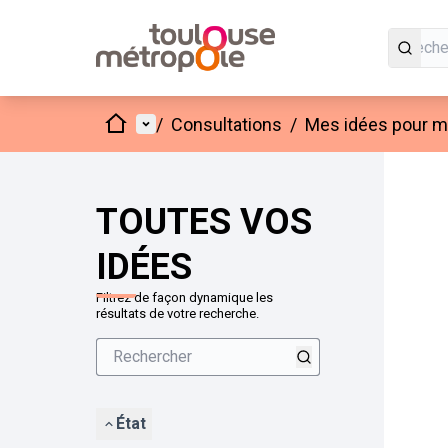
Accueil
Menu principal
/
Consultations
/
Mes idées pour mo
Passer
L'élément
+
−
TOUTES VOS
IDÉES
Filtrez de façon dynamique les
résultats de votre recherche.
État