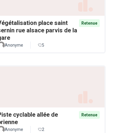
Végétalisation place saint
Retenue
sernin rue alsace parvis de la
gare
Anonyme
5
Piste cyclable allée de
Retenue
brienne
Anonyme
2