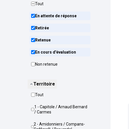
Tout
En attente de réponse
Retirée
Retenue
En cours d'évaluation
Non retenue
Territoire
Tout
1 - Capitole / Arnaud Bernard
/ Carmes
2 - Amidonniers / Compans-