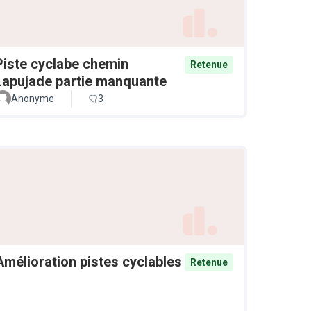
Piste cyclabe chemin
Retenue
Lapujade partie manquante
Anonyme
3
Amélioration pistes cyclables
Retenue