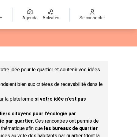
 +
Agenda
Activités
Se connecter
Leaflet
|
©
OpenStreetMap
contributors
mme des points de carte. L'élément peut être utilisé avec un lect
otre idée pour le quartier et soutenir vos idées
ndaient bien aux critères de recevabilité dans le
sur la plateforme
si votre idée n'est pas
liers citoyens pour l’écologie par
ie par quartier.
Ces rencontres ont permis de
r thématique afin que
les bureaux de quartier
ises au vote des habitants par quartier (dont la