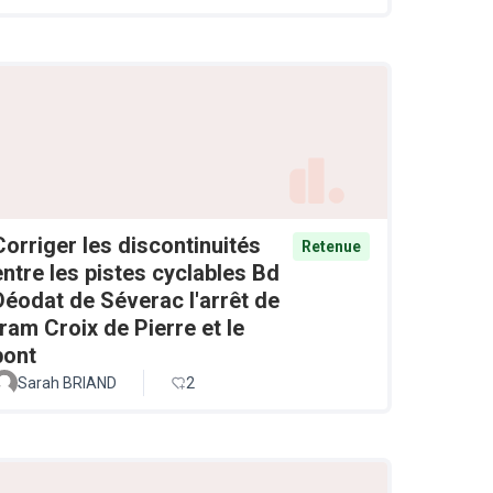
Corriger les discontinuités
Retenue
entre les pistes cyclables Bd
Déodat de Séverac l'arrêt de
tram Croix de Pierre et le
pont
Sarah BRIAND
2