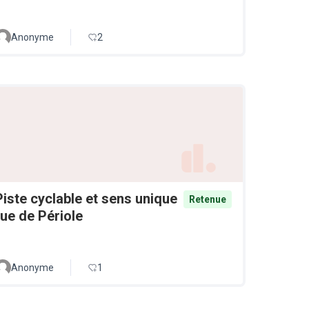
Anonyme
2
Piste cyclable et sens unique
Retenue
rue de Périole
Anonyme
1