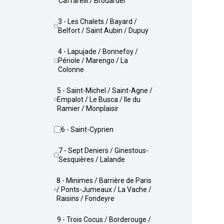
Caffarelli / Brouardel
3 - Les Chalets / Bayard /
Belfort / Saint Aubin / Dupuy
4 - Lapujade / Bonnefoy /
Périole / Marengo / La
Colonne
5 - Saint-Michel / Saint-Agne /
Empalot / Le Busca / Ile du
Ramier / Monplaisir
6 - Saint-Cyprien
7 - Sept Deniers / Ginestous-
Sesquières / Lalande
8 - Minimes / Barrière de Paris
/ Ponts-Jumeaux / La Vache /
Raisins / Fondeyre
9 - Trois Cocus / Borderouge /