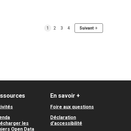
1
2
3
4
Suivant
ssources
En savoir +
ivités
Foire aux questions
enda
Déclaration
lécharger les
d'accessibilité
hiers Open Data