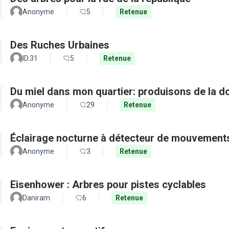
Anonyme
5
Retenue
Des Ruches Urbaines
ID.31
5
Retenue
Du miel dans mon quartier: produisons de la d
Anonyme
29
Retenue
Éclairage nocturne à détecteur de mouvement
Anonyme
3
Retenue
Eisenhower : Arbres pour pistes cyclables
Daniram
6
Retenue