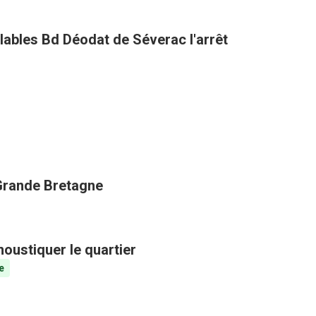
clables Bd Déodat de Séverac l'arrêt
 Grande Bretagne
oustiquer le quartier
e