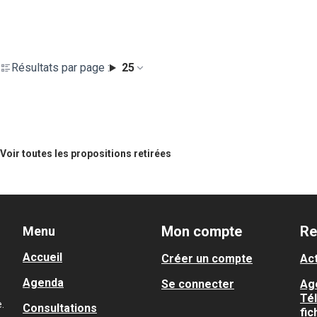
Résultats par page :
25
Voir toutes les propositions retirées
Mon compte
Re
Menu
Accueil
Créer un compte
Act
Agenda
Se connecter
Ag
Té
.
Consultations
fic