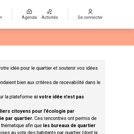
 +
Agenda
Activités
Se connecter
Leaflet
|
©
OpenStreetMap
contributors
mme des points de carte. L'élément peut être utilisé avec un lect
otre idée pour le quartier et soutenir vos idées
ndaient bien aux critères de recevabilité dans le
sur la plateforme
si votre idée n'est pas
liers citoyens pour l’écologie par
ie par quartier.
Ces rencontres ont permis de
r thématique afin que
les bureaux de quartier
ises au vote des habitants par quartier (dont la