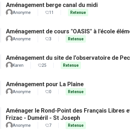
Aménagement berge canal du midi
Anonyme
11
Retenue
Aménagement de cours "OASIS" à l'école élém
Anonyme
3
Retenue
Aménagement du site de l’observatoire de Pec
Karen
25
Retenue
Aménagement pour La Plaine
Anonyme
0
Retenue
Aménager le Rond-Point des Français Libres et 
Frizac - Duméril - St Joseph
Anonyme
7
Retenue