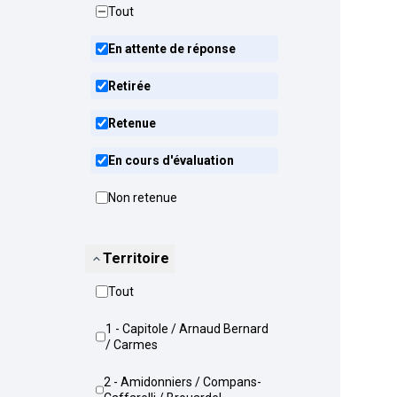
Tout
En attente de réponse
Retirée
Retenue
En cours d'évaluation
Non retenue
Territoire
Tout
1 - Capitole / Arnaud Bernard
/ Carmes
2 - Amidonniers / Compans-