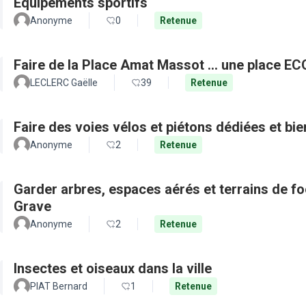
Equipements sportifs
Anonyme
0
Retenue
Faire de la Place Amat Massot ... une place E
LECLERC Gaëlle
39
Retenue
Faire des voies vélos et piétons dédiées et bie
Anonyme
2
Retenue
Garder arbres, espaces aérés et terrains de f
Grave
Anonyme
2
Retenue
Insectes et oiseaux dans la ville
PIAT Bernard
1
Retenue