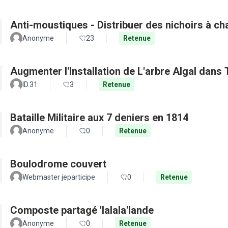
Anti-moustiques - Distribuer des nichoirs à c
Anonyme
23
Retenue
Augmenter l'Installation de L'arbre Algal dans
ID.31
3
Retenue
Bataille Militaire aux 7 deniers en 1814
Anonyme
0
Retenue
Boulodrome couvert
Webmaster jeparticipe
0
Retenue
Composte partagé 'lalala'lande
Anonyme
0
Retenue