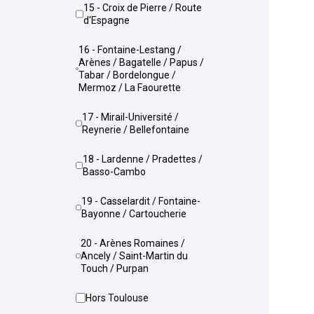
15 - Croix de Pierre / Route
d'Espagne
16 - Fontaine-Lestang /
Arènes / Bagatelle / Papus /
Tabar / Bordelongue /
Mermoz / La Faourette
17 - Mirail-Université /
Reynerie / Bellefontaine
18 - Lardenne / Pradettes /
Basso-Cambo
19 - Casselardit / Fontaine-
Bayonne / Cartoucherie
20 - Arènes Romaines /
Ancely / Saint-Martin du
Touch / Purpan
Hors Toulouse