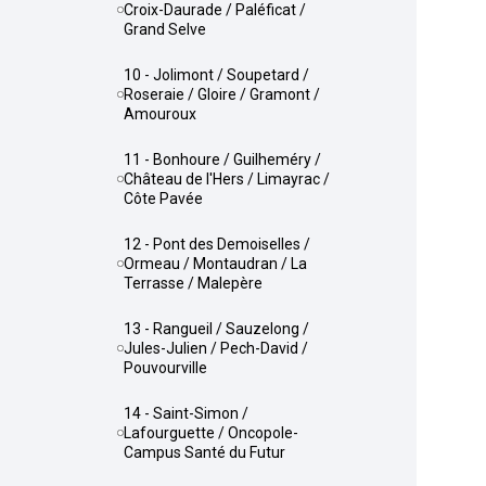
Croix-Daurade / Paléficat /
Grand Selve
10 - Jolimont / Soupetard /
Roseraie / Gloire / Gramont /
Amouroux
11 - Bonhoure / Guilheméry /
Château de l'Hers / Limayrac /
Côte Pavée
12 - Pont des Demoiselles /
Ormeau / Montaudran / La
Terrasse / Malepère
13 - Rangueil / Sauzelong /
Jules-Julien / Pech-David /
Pouvourville
14 - Saint-Simon /
Lafourguette / Oncopole-
Campus Santé du Futur