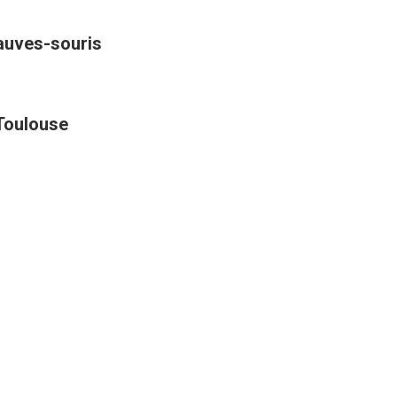
hauves-souris
 Toulouse