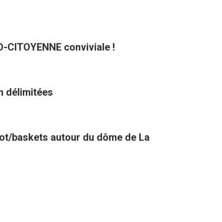
CO-CITOYENNE conviviale !
n délimitées
oot/baskets autour du dôme de La