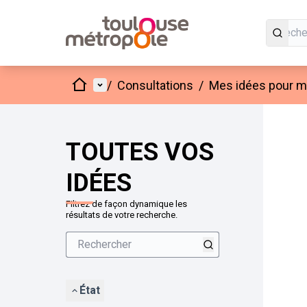
Accueil
Menu principal
/
Consultations
/
Mes idées pour mo
Passer
L'élément
+
−
TOUTES VOS
IDÉES
Filtrez de façon dynamique les
résultats de votre recherche.
État