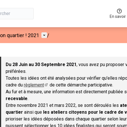
En savoir
Menu utilisateur
n quartier ! 2021
/
 la carte
 suivant est une carte qui présente les éléments de cette page co
Du 28 Juin au 30 Septembre 2021
, vous avez pu proposer v
préférées.
Toutes les idées ont été analysées pour vérifier qu'elles répo
cadre du
règlement
de cette démarche participative.
(S'ouvre dans un nouvel onglet)
Au fur et à mesure, une information est directement publiée 
recevable
.
Entre novembre 2021 et mars 2022, se sont déroulés les
ate
quartier
ainsi que
les ateliers citoyens pour le cadre de v
prioriser les idées déposées dans chaque quartier selon leu
puissent sélectionner les 10 idées finalistes qui seront soum