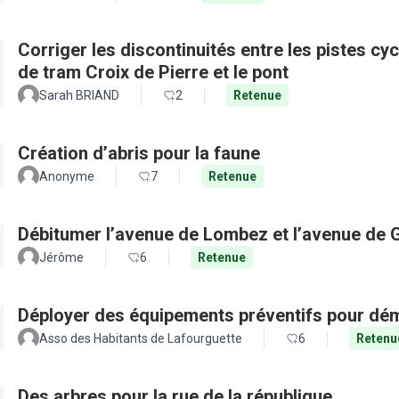
Corriger les discontinuités entre les pistes cy
de tram Croix de Pierre et le pont
Sarah BRIAND
2
Retenue
Création d’abris pour la faune
Anonyme
7
Retenue
Débitumer l’avenue de Lombez et l’avenue de
Jérôme
6
Retenue
Déployer des équipements préventifs pour dém
Asso des Habitants de Lafourguette
6
Retenu
Des arbres pour la rue de la république