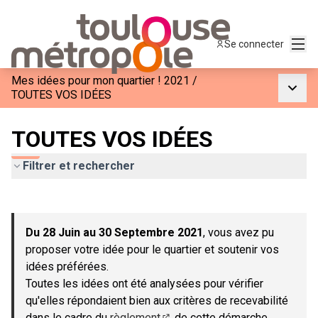
Menu
Se connecter
Mes idées pour mon quartier ! 2021
/
Menu p
TOUTES VOS IDÉES
TOUTES VOS IDÉES
Filtrer et rechercher
Passer la carte
Leaflet
|
©
OpenStreetMap
contributors
L'élément suivant est une carte qui présente les éléments de c
+
Du 28 Juin au 30 Septembre 2021
, vous avez pu
−
proposer votre idée pour le quartier et soutenir vos
idées préférées.
Toutes les idées ont été analysées pour vérifier
qu'elles répondaient bien aux critères de recevabilité
dans le cadre du
règlement
de cette démarche