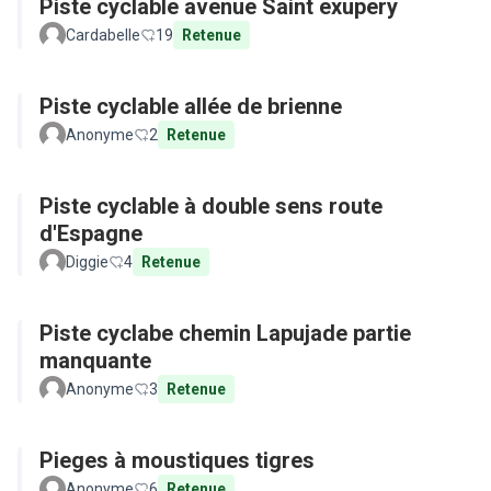
Piste cyclable avenue Saint exupery
Cardabelle
19
Retenue
Piste cyclable allée de brienne
Anonyme
2
Retenue
Piste cyclable à double sens route
d'Espagne
Diggie
4
Retenue
Piste cyclabe chemin Lapujade partie
manquante
Anonyme
3
Retenue
Pieges à moustiques tigres
Anonyme
6
Retenue