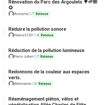
Rénovation du Parc des Argoulets 🌳🌱🌺
🌻
Anonyme
7
Retenue
Réduire la pollution sonore
Helene31201
4
Retenue
Réduction de la pollution lumineuse
Pierre Jullien
7
Retenue
Redonnons de la couleur aux espaces
verts.
Webmaster
0
Retenue
Réaménagement piéton, vélos et
végétalisation Allée Charles de Fitte