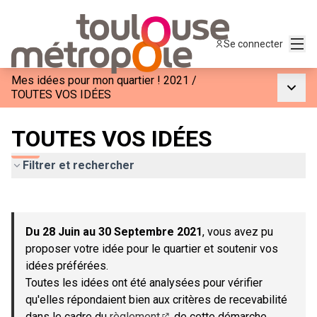
Menu
Se connecter
Mes idées pour mon quartier ! 2021
/
Menu p
TOUTES VOS IDÉES
TOUTES VOS IDÉES
Filtrer et rechercher
Passer la carte
Leaflet
|
©
OpenStreetMap
contributors
L'élément suivant est une carte qui présente les éléments de c
+
Du 28 Juin au 30 Septembre 2021
, vous avez pu
−
proposer votre idée pour le quartier et soutenir vos
idées préférées.
Toutes les idées ont été analysées pour vérifier
qu'elles répondaient bien aux critères de recevabilité
dans le cadre du
règlement
de cette démarche