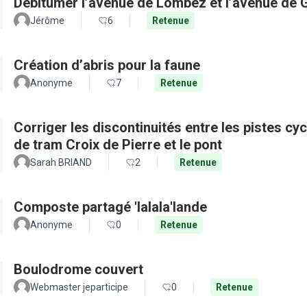
Débitumer l’avenue de Lombez et l’avenue de
Jérôme
6
Retenue
Création d’abris pour la faune
Anonyme
7
Retenue
Corriger les discontinuités entre les pistes cy
de tram Croix de Pierre et le pont
Sarah BRIAND
2
Retenue
Composte partagé 'lalala'lande
Anonyme
0
Retenue
Boulodrome couvert
Webmaster jeparticipe
0
Retenue