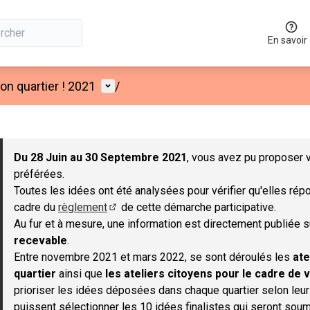
En savoir
Menu utilisateur
n quartier ! 2021
/
 la carte
 suivant est une carte qui présente les éléments de cette page co
Du 28 Juin au 30 Septembre 2021
, vous avez pu proposer v
préférées.
Toutes les idées ont été analysées pour vérifier qu'elles répo
cadre du
règlement
de cette démarche participative.
(S'ouvre dans un nouvel onglet)
Au fur et à mesure, une information est directement publiée 
recevable
.
Entre novembre 2021 et mars 2022, se sont déroulés les
ate
quartier
ainsi que
les ateliers citoyens pour le cadre de v
prioriser les idées déposées dans chaque quartier selon leu
puissent sélectionner les 10 idées finalistes qui seront soum