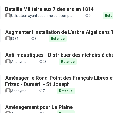
Bataille Militaire aux 7 deniers en 1814
Utilisateur ayant supprimé son compte
0
Rete
Augmenter l'Installation de L'arbre Algal dans
ID.31
3
Retenue
Anti-moustiques - Distribuer des nichoirs à c
Anonyme
23
Retenue
Aménager le Rond-Point des Français Libres et 
Frizac - Duméril - St Joseph
Anonyme
7
Retenue
Aménagement pour La Plaine