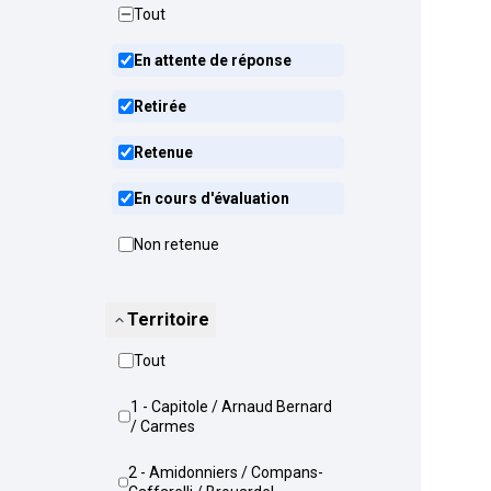
Tout
En attente de réponse
Retirée
Retenue
En cours d'évaluation
Non retenue
Territoire
Tout
1 - Capitole / Arnaud Bernard
/ Carmes
2 - Amidonniers / Compans-