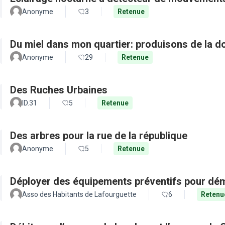
Anonyme
3
Retenue
Du miel dans mon quartier: produisons de la d
Anonyme
29
Retenue
Des Ruches Urbaines
ID.31
5
Retenue
Des arbres pour la rue de la république
Anonyme
5
Retenue
Déployer des équipements préventifs pour dém
Asso des Habitants de Lafourguette
6
Retenu