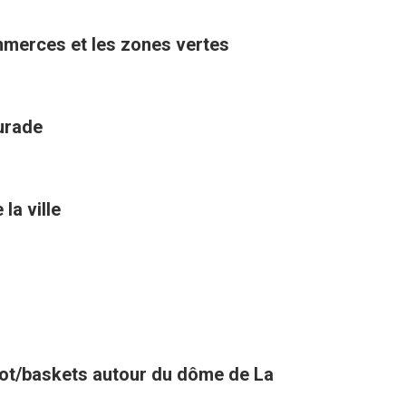
ommerces et les zones vertes
aurade
la ville
oot/baskets autour du dôme de La