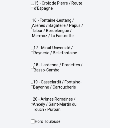
15 - Croix de Pierre / Route
d'Espagne
16 - Fontaine-Lestang /
Arènes / Bagatelle / Papus /
Tabar / Bordelongue /
Mermoz / La Faourette
17 - Mirail-Université /
Reynerie / Bellefontaine
18 - Lardenne / Pradettes /
Basso-Cambo
19 - Casselardit / Fontaine-
Bayonne / Cartoucherie
20 - Arènes Romaines /
Ancely / Saint-Martin du
Touch / Purpan
Hors Toulouse