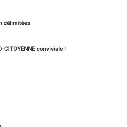
n délimitées
CO-CITOYENNE conviviale !
s