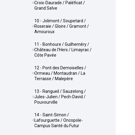
Croix-Daurade / Paléficat /
Grand Selve
10 - Jolimont / Soupetard /
Roseraie / Gloire / Gramont /
Amouroux
11 - Bonhoure / Guilheméry /
Château de l'Hers / Limayrac /
Côte Pavée
12 - Pont des Demoiselles /
Ormeau / Montaudran / La
Terrasse / Malepère
13 - Rangueil / Sauzelong /
Jules-Julien / Pech-David /
Pouvourville
14 - Saint-Simon /
Lafourguette / Oncopole-
Campus Santé du Futur