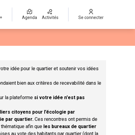
 +
Agenda
Activités
Se connecter
Leaflet
|
©
OpenStreetMap
contributors
mme des points de carte. L'élément peut être utilisé avec un lect
otre idée pour le quartier et soutenir vos idées
ndaient bien aux critères de recevabilité dans le
sur la plateforme
si votre idée n'est pas
liers citoyens pour l’écologie par
ie par quartier.
Ces rencontres ont permis de
r thématique afin que
les bureaux de quartier
ises au vote des habitants par quartier (dont la