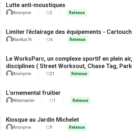
Lutte anti-moustiques
Anonyme
2
Retenue
Limiter l'éclairage des équipements - Cartouch
Navillus76
6
Retenue
Le WorksParc, un complexe sportif en plein air
disciplines ( Street Worksout, Chase Tag, Par
Anonyme
21
Retenue
L'ornemental fruitier
Webmaster
1
Retenue
Kiosque au Jardin Michelet
Anonyme
9
Retenue