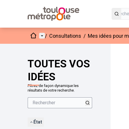
Accueil
Menu principal
/
Consultations
/
Mes idées pour mo
Passer
L'élément
+
−
TOUTES VOS
IDÉES
Filtrez de façon dynamique les
résultats de votre recherche.
État