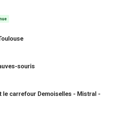
nue
 Toulouse
hauves-souris
le carrefour Demoiselles - Mistral -