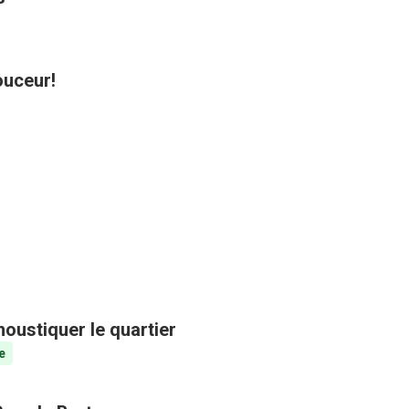
ouceur!
oustiquer le quartier
e