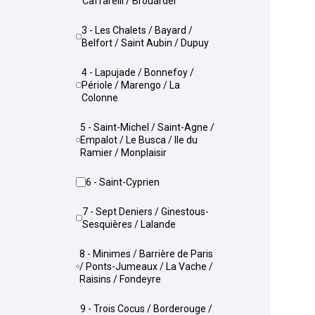
Caffarelli / Brouardel
3 - Les Chalets / Bayard /
Belfort / Saint Aubin / Dupuy
4 - Lapujade / Bonnefoy /
Périole / Marengo / La
Colonne
5 - Saint-Michel / Saint-Agne /
Empalot / Le Busca / Ile du
Ramier / Monplaisir
6 - Saint-Cyprien
7 - Sept Deniers / Ginestous-
Sesquières / Lalande
8 - Minimes / Barrière de Paris
/ Ponts-Jumeaux / La Vache /
Raisins / Fondeyre
9 - Trois Cocus / Borderouge /