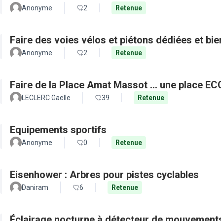
Anonyme
2
Retenue
Faire des voies vélos et piétons dédiées et bie
Anonyme
2
Retenue
Faire de la Place Amat Massot ... une place E
LECLERC Gaëlle
39
Retenue
Equipements sportifs
Anonyme
0
Retenue
Eisenhower : Arbres pour pistes cyclables
Daniram
6
Retenue
Éclairage nocturne à détecteur de mouvement