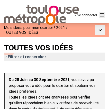
Menu
Se connecter
Mes idées pour mon quartier ! 2021
/
Menu p
TOUTES VOS IDÉES
TOUTES VOS IDÉES
Filtrer et rechercher
Passer la carte
Leaflet
|
©
OpenStreetMap
contributors
L'élément suivant est une carte qui présente les éléments de c
+
Du 28 Juin au 30 Septembre 2021
, vous avez pu
−
proposer votre idée pour le quartier et soutenir vos
idées préférées.
Toutes les idées ont été analysées pour vérifier
qu'elles répondaient bien aux critères de recevabilité
dans le cadre du
règlement
de cette démarche