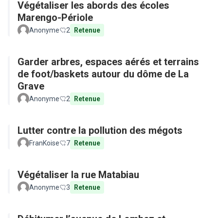
Végétaliser les abords des écoles
Marengo-Périole
Anonyme
2
Retenue
Garder arbres, espaces aérés et terrains
de foot/baskets autour du dôme de La
Grave
Anonyme
2
Retenue
Lutter contre la pollution des mégots
FranKoise
7
Retenue
Végétaliser la rue Matabiau
Anonyme
3
Retenue