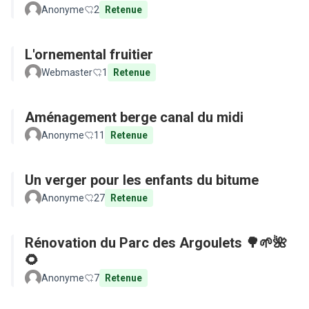
Anonyme
2
Retenue
L'ornemental fruitier
Webmaster
1
Retenue
Aménagement berge canal du midi
Anonyme
11
Retenue
Un verger pour les enfants du bitume
Anonyme
27
Retenue
Rénovation du Parc des Argoulets 🌳🌱🌺
🌻
Anonyme
7
Retenue