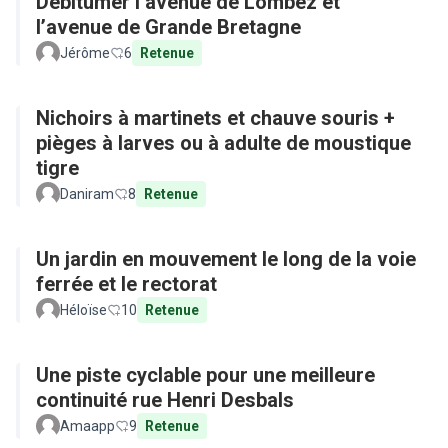
Débitumer l’avenue de Lombez et
l’avenue de Grande Bretagne
Jérôme
6
Retenue
Nichoirs à martinets et chauve souris +
pièges à larves ou à adulte de moustique
tigre
Daniram
8
Retenue
Un jardin en mouvement le long de la voie
ferrée et le rectorat
Héloïse
10
Retenue
Une piste cyclable pour une meilleure
continuité rue Henri Desbals
Amaapp
9
Retenue