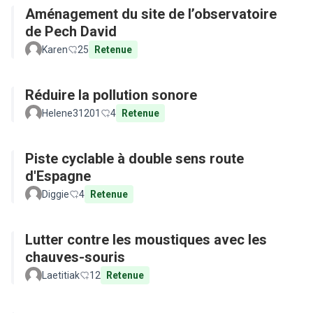
Aménagement du site de l’observatoire
de Pech David
Karen
25
Retenue
Réduire la pollution sonore
Helene31201
4
Retenue
Piste cyclable à double sens route
d'Espagne
Diggie
4
Retenue
Lutter contre les moustiques avec les
chauves-souris
Laetitiak
12
Retenue