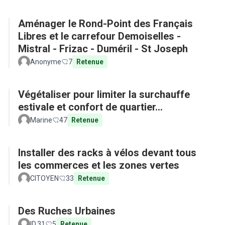
Aménager le Rond-Point des Français
Libres et le carrefour Demoiselles -
Mistral - Frizac - Duméril - St Joseph
Anonyme
7
Retenue
Végétaliser pour limiter la surchauffe
estivale et confort de quartier...
Marine
47
Retenue
Installer des racks à vélos devant tous
les commerces et les zones vertes
CITOYEN
33
Retenue
Des Ruches Urbaines
ID.31
5
Retenue