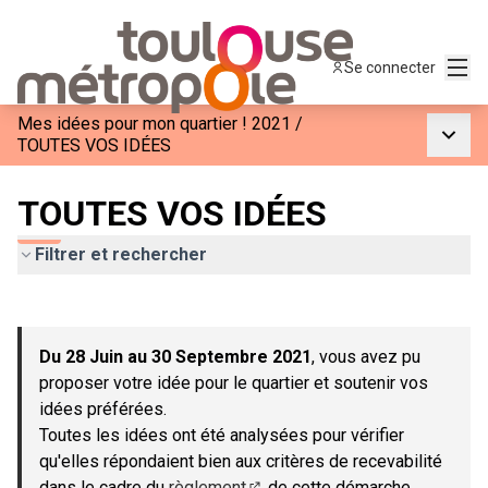
Menu
Se connecter
Mes idées pour mon quartier ! 2021
/
Menu p
TOUTES VOS IDÉES
TOUTES VOS IDÉES
Filtrer et rechercher
Passer la carte
Leaflet
|
©
OpenStreetMap
contributors
L'élément suivant est une carte qui présente les éléments de c
+
Du 28 Juin au 30 Septembre 2021
, vous avez pu
−
proposer votre idée pour le quartier et soutenir vos
idées préférées.
Toutes les idées ont été analysées pour vérifier
qu'elles répondaient bien aux critères de recevabilité
dans le cadre du
règlement
de cette démarche