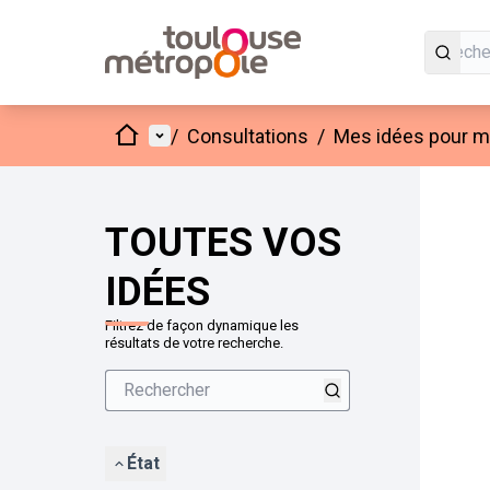
Accueil
Menu principal
/
Consultations
/
Mes idées pour mo
Passer
L'élément
+
−
TOUTES VOS
IDÉES
Filtrez de façon dynamique les
résultats de votre recherche.
État