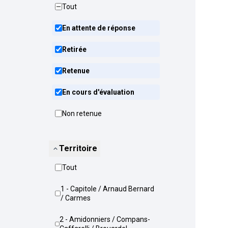
Tout
En attente de réponse
Retirée
Retenue
En cours d'évaluation
Non retenue
Territoire
Tout
1 - Capitole / Arnaud Bernard
/ Carmes
2 - Amidonniers / Compans-