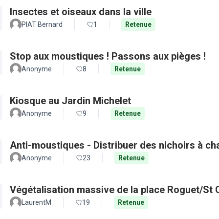
Insectes et oiseaux dans la ville
PIAT Bernard
1
Retenue
Stop aux moustiques ! Passons aux pièges !
Anonyme
8
Retenue
Kiosque au Jardin Michelet
Anonyme
9
Retenue
Anti-moustiques - Distribuer des nichoirs à c
Anonyme
23
Retenue
Végétalisation massive de la place Roguet/St 
LaurentM
19
Retenue