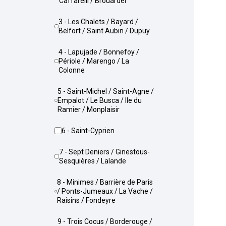
Caffarelli / Brouardel
3 - Les Chalets / Bayard /
Belfort / Saint Aubin / Dupuy
4 - Lapujade / Bonnefoy /
Périole / Marengo / La
Colonne
5 - Saint-Michel / Saint-Agne /
Empalot / Le Busca / Ile du
Ramier / Monplaisir
6 - Saint-Cyprien
7 - Sept Deniers / Ginestous-
Sesquières / Lalande
8 - Minimes / Barrière de Paris
/ Ponts-Jumeaux / La Vache /
Raisins / Fondeyre
9 - Trois Cocus / Borderouge /