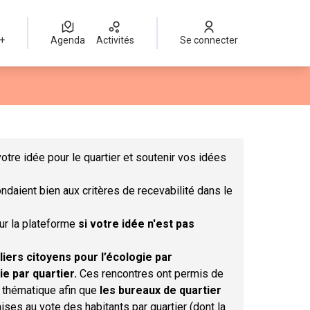
 +
Agenda
Activités
Se connecter
Leaflet
|
©
OpenStreetMap
contributors
mme des points de carte. L'élément peut être utilisé avec un lect
otre idée pour le quartier et soutenir vos idées
ndaient bien aux critères de recevabilité dans le
sur la plateforme
si votre idée n'est pas
liers citoyens pour l’écologie par
ie par quartier.
Ces rencontres ont permis de
r thématique afin que
les bureaux de quartier
ises au vote des habitants par quartier (dont la