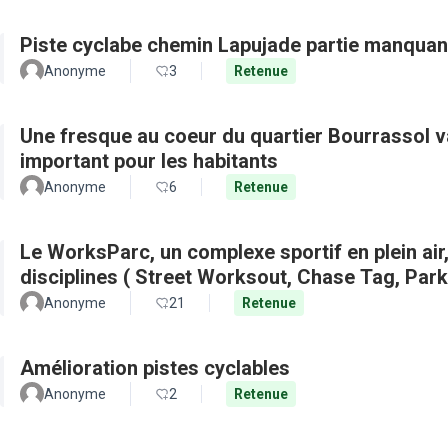
Piste cyclabe chemin Lapujade partie manquan
Anonyme
3
Retenue
Une fresque au coeur du quartier Bourrassol val
important pour les habitants
Anonyme
6
Retenue
Le WorksParc, un complexe sportif en plein air
disciplines ( Street Worksout, Chase Tag, Par
Anonyme
21
Retenue
Amélioration pistes cyclables
Anonyme
2
Retenue