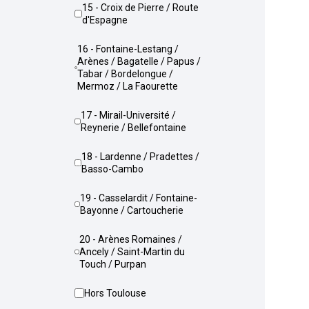
15 - Croix de Pierre / Route
d'Espagne
16 - Fontaine-Lestang /
Arènes / Bagatelle / Papus /
Tabar / Bordelongue /
Mermoz / La Faourette
17 - Mirail-Université /
Reynerie / Bellefontaine
18 - Lardenne / Pradettes /
Basso-Cambo
19 - Casselardit / Fontaine-
Bayonne / Cartoucherie
20 - Arènes Romaines /
Ancely / Saint-Martin du
Touch / Purpan
Hors Toulouse