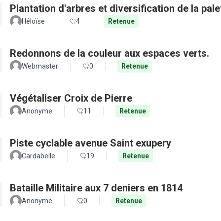
Plantation d'arbres et diversification de la pal
Héloïse
4
Retenue
Redonnons de la couleur aux espaces verts.
Webmaster
0
Retenue
Végétaliser Croix de Pierre
Anonyme
11
Retenue
Piste cyclable avenue Saint exupery
Cardabelle
19
Retenue
Bataille Militaire aux 7 deniers en 1814
Anonyme
0
Retenue