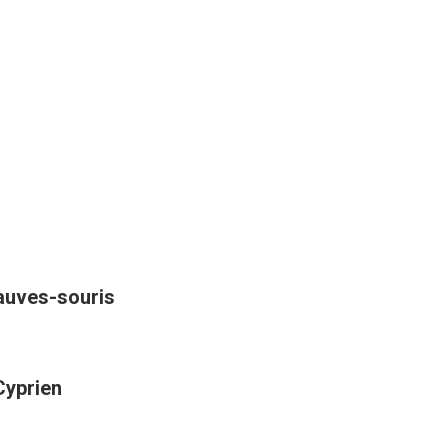
hauves-souris
Cyprien