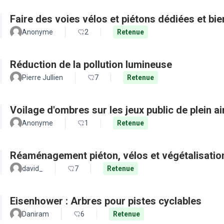
Faire des voies vélos et piétons dédiées et bie
Anonyme
2
Retenue
Réduction de la pollution lumineuse
Pierre Jullien
7
Retenue
Voilage d'ombres sur les jeux public de plein a
Anonyme
1
Retenue
Réaménagement piéton, vélos et végétalisation
david_
7
Retenue
Eisenhower : Arbres pour pistes cyclables
Daniram
6
Retenue