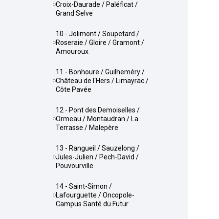
Croix-Daurade / Paléficat /
Grand Selve
10 - Jolimont / Soupetard /
Roseraie / Gloire / Gramont /
Amouroux
11 - Bonhoure / Guilheméry /
Château de l'Hers / Limayrac /
Côte Pavée
12 - Pont des Demoiselles /
Ormeau / Montaudran / La
Terrasse / Malepère
13 - Rangueil / Sauzelong /
Jules-Julien / Pech-David /
Pouvourville
14 - Saint-Simon /
Lafourguette / Oncopole-
Campus Santé du Futur