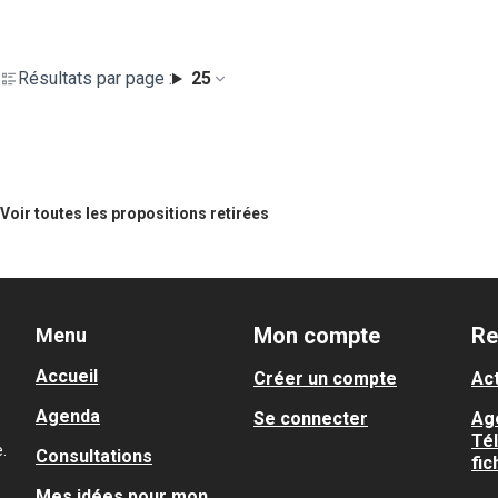
Résultats par page :
25
Voir toutes les propositions retirées
Mon compte
Re
Menu
Accueil
Créer un compte
Act
Agenda
Se connecter
Ag
Té
.
Consultations
fic
Mes idées pour mon