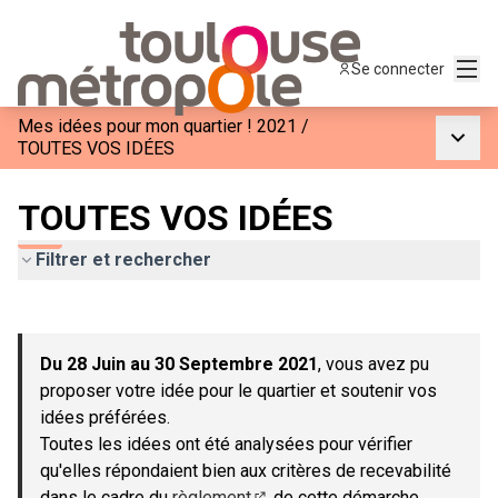
Menu
Se connecter
Mes idées pour mon quartier ! 2021
/
Menu p
TOUTES VOS IDÉES
TOUTES VOS IDÉES
Filtrer et rechercher
Passer la carte
Leaflet
|
©
OpenStreetMap
contributors
L'élément suivant est une carte qui présente les éléments de c
+
Du 28 Juin au 30 Septembre 2021
, vous avez pu
−
proposer votre idée pour le quartier et soutenir vos
idées préférées.
Toutes les idées ont été analysées pour vérifier
qu'elles répondaient bien aux critères de recevabilité
dans le cadre du
règlement
de cette démarche