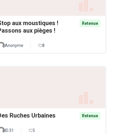
Stop aux moustiques !
Retenue
Passons aux pièges !
Anonyme
8
Des Ruches Urbaines
Retenue
ID.31
5