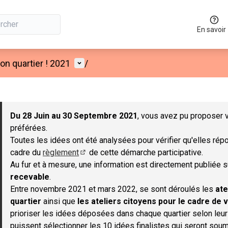
En savoir
Menu utilisateur
n quartier ! 2021
/
 la carte
 suivant est une carte qui présente les éléments de cette page co
Du 28 Juin au 30 Septembre 2021
, vous avez pu proposer v
préférées.
Toutes les idées ont été analysées pour vérifier qu'elles répo
cadre du
règlement
de cette démarche participative.
(S'ouvre dans un nouvel onglet)
Au fur et à mesure, une information est directement publiée 
recevable
.
Entre novembre 2021 et mars 2022, se sont déroulés les
ate
quartier
ainsi que
les ateliers citoyens pour le cadre de v
prioriser les idées déposées dans chaque quartier selon leu
puissent sélectionner les 10 idées finalistes qui seront soum