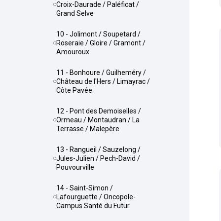
Croix-Daurade / Paléficat /
Grand Selve
10 - Jolimont / Soupetard /
Roseraie / Gloire / Gramont /
Amouroux
11 - Bonhoure / Guilheméry /
Château de l'Hers / Limayrac /
Côte Pavée
12 - Pont des Demoiselles /
Ormeau / Montaudran / La
Terrasse / Malepère
13 - Rangueil / Sauzelong /
Jules-Julien / Pech-David /
Pouvourville
14 - Saint-Simon /
Lafourguette / Oncopole-
Campus Santé du Futur