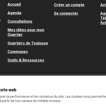
Accueil
Créer un compte
Act
Agenda
Se connecter
Ag
Té
.
Consultations
fic
Mes idées pour mon
Quartier
Quartiers de Toulouse
Communes
Outils & Ressources
 site web
iorer la performance et les contenus du site. Les cookies nous permette
 à partir de nos canaux de médias sociaux.