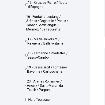
15 - Croix de Pierre / Route
d'Espagne
16 - Fontaine-Lestang /
Arènes / Bagatelle / Papus /
Tabar / Bordelongue /
Mermoz / La Faourette
17 - Mirail-Université /
Reynerie / Bellefontaine
18 - Lardenne / Pradettes /
Basso-Cambo
19 - Casselardit / Fontaine-
Bayonne / Cartoucherie
20 - Arènes Romaines /
Ancely / Saint-Martin du
Touch / Purpan
Hors Toulouse