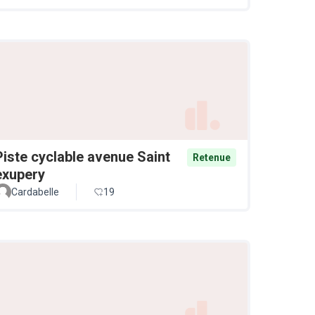
Piste cyclable avenue Saint
Retenue
exupery
Cardabelle
19