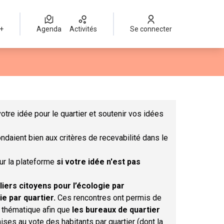
 +
Agenda
Activités
Se connecter
Leaflet
|
©
OpenStreetMap
contributors
mme des points de carte. L'élément peut être utilisé avec un lect
otre idée pour le quartier et soutenir vos idées
ndaient bien aux critères de recevabilité dans le
sur la plateforme
si votre idée n'est pas
liers citoyens pour l’écologie par
ie par quartier.
Ces rencontres ont permis de
r thématique afin que
les bureaux de quartier
ises au vote des habitants par quartier (dont la