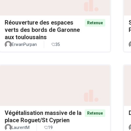
Réouverture des espaces
Retenue
verts des bords de Garonne
aux toulousains
ErwanPurpan
35
Végétalisation massive de la
Retenue
place Roguet/St Cyprien
LaurentM
19