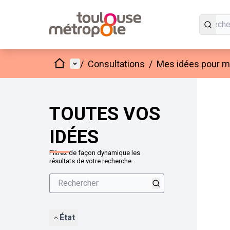
Accueil
Menu principal
/
Consultations
/
Mes idées pour mo
Passer
L'élément
+
−
TOUTES VOS
IDÉES
Filtrez de façon dynamique les
résultats de votre recherche.
État