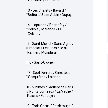
Caffarelli / Brouardel
3 - Les Chalets / Bayard /
Belfort / Saint Aubin / Dupuy
4 - Lapujade / Bonnefoy /
Périole / Marengo / La
Colonne
5 - Saint-Michel / Saint-Agne /
Empalot / Le Busca / Ile du
Ramier / Monplaisir
6 - Saint-Cyprien
7 - Sept Deniers / Ginestous-
Sesquières / Lalande
8 - Minimes / Barrière de Paris
/ Ponts-Jumeaux / La Vache /
Raisins / Fondeyre
9 - Trois Cocus / Borderouge /