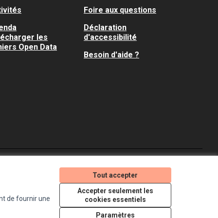
ivités
Foire aux questions
enda
Déclaration
lécharger les
d'accessibilité
hiers Open Data
Besoin d'aide ?
Je participe ! sur X
Je participe ! sur Faceboo
Je participe ! sur In
Tout accepter
(Lien externe)
(Lien externe)
(Lien externe)
Accepter seulement les
nt de fournir une
cookies essentiels
Licence Creative Comm
(Lien externe)
Paramètres