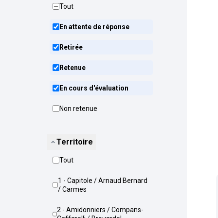
Tout
En attente de réponse
Retirée
Retenue
En cours d'évaluation
Non retenue
Territoire
Tout
1 - Capitole / Arnaud Bernard
/ Carmes
2 - Amidonniers / Compans-