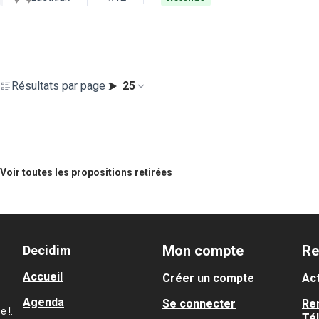
Résultats par page :
25
Voir toutes les propositions retirées
Mon compte
Re
Decidim
Accueil
Créer un compte
Act
Agenda
Se connecter
Re
 !.
Té