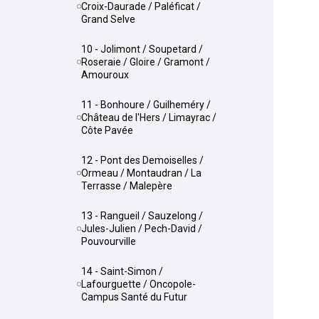
Croix-Daurade / Paléficat /
Grand Selve
10 - Jolimont / Soupetard /
Roseraie / Gloire / Gramont /
Amouroux
11 - Bonhoure / Guilheméry /
Château de l'Hers / Limayrac /
Côte Pavée
12 - Pont des Demoiselles /
Ormeau / Montaudran / La
Terrasse / Malepère
13 - Rangueil / Sauzelong /
Jules-Julien / Pech-David /
Pouvourville
14 - Saint-Simon /
Lafourguette / Oncopole-
Campus Santé du Futur