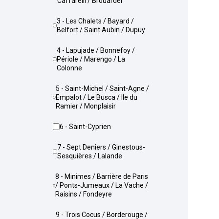
Caffarelli / Brouardel
3 - Les Chalets / Bayard /
Belfort / Saint Aubin / Dupuy
4 - Lapujade / Bonnefoy /
Périole / Marengo / La
Colonne
5 - Saint-Michel / Saint-Agne /
Empalot / Le Busca / Ile du
Ramier / Monplaisir
6 - Saint-Cyprien
7 - Sept Deniers / Ginestous-
Sesquières / Lalande
8 - Minimes / Barrière de Paris
/ Ponts-Jumeaux / La Vache /
Raisins / Fondeyre
9 - Trois Cocus / Borderouge /