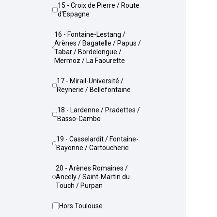
15 - Croix de Pierre / Route
d'Espagne
16 - Fontaine-Lestang /
Arènes / Bagatelle / Papus /
Tabar / Bordelongue /
Mermoz / La Faourette
17 - Mirail-Université /
Reynerie / Bellefontaine
18 - Lardenne / Pradettes /
Basso-Cambo
19 - Casselardit / Fontaine-
Bayonne / Cartoucherie
20 - Arènes Romaines /
Ancely / Saint-Martin du
Touch / Purpan
Hors Toulouse