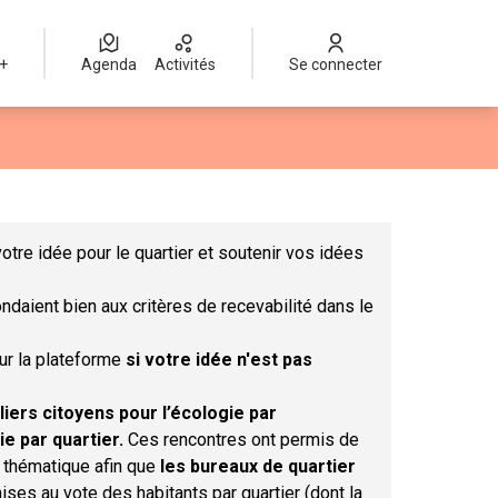
 +
Agenda
Activités
Se connecter
Leaflet
|
©
OpenStreetMap
contributors
mme des points de carte. L'élément peut être utilisé avec un lect
otre idée pour le quartier et soutenir vos idées
ndaient bien aux critères de recevabilité dans le
sur la plateforme
si votre idée n'est pas
liers citoyens pour l’écologie par
ie par quartier.
Ces rencontres ont permis de
r thématique afin que
les bureaux de quartier
ises au vote des habitants par quartier (dont la