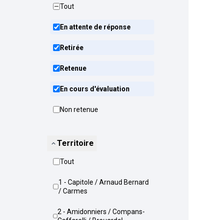
Tout
En attente de réponse
Retirée
Retenue
En cours d'évaluation
Non retenue
Territoire
Tout
1 - Capitole / Arnaud Bernard
/ Carmes
2 - Amidonniers / Compans-