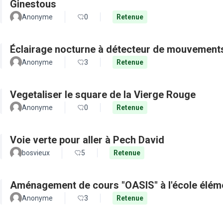
Ginestous
Anonyme
0
Retenue
Éclairage nocturne à détecteur de mouvement
Anonyme
3
Retenue
Vegetaliser le square de la Vierge Rouge
Anonyme
0
Retenue
Voie verte pour aller à Pech David
bosvieux
5
Retenue
Aménagement de cours "OASIS" à l'école élém
Anonyme
3
Retenue