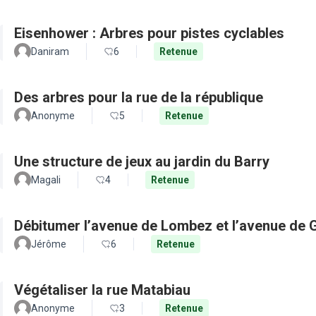
Eisenhower : Arbres pour pistes cyclables
Daniram
6
Retenue
Des arbres pour la rue de la république
Anonyme
5
Retenue
Une structure de jeux au jardin du Barry
Magali
4
Retenue
Débitumer l’avenue de Lombez et l’avenue de
Jérôme
6
Retenue
Végétaliser la rue Matabiau
Anonyme
3
Retenue