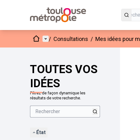
Accueil
Menu principal
/
Consultations
/
Mes idées pour mo
Passer
L'élément
+
−
TOUTES VOS
IDÉES
Filtrez de façon dynamique les
résultats de votre recherche.
État