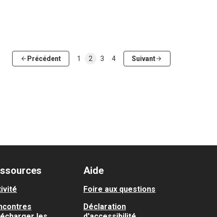
Précédent
1
2
3
4
Suivant
ssources
Aide
ivité
Foire aux questions
ncontres
Déclaration
lécharger les
d'accessibilité