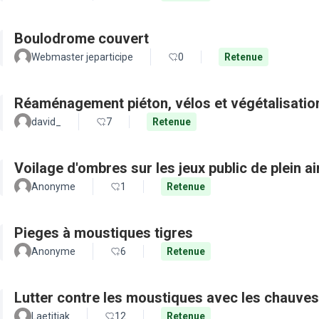
Boulodrome couvert
Webmaster jeparticipe
0
Retenue
Réaménagement piéton, vélos et végétalisation
david_
7
Retenue
Voilage d'ombres sur les jeux public de plein a
Anonyme
1
Retenue
Pieges à moustiques tigres
Anonyme
6
Retenue
Lutter contre les moustiques avec les chauves
Laetitiak
12
Retenue