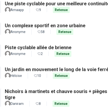
Une piste cyclable pour une meilleure continui
Amaapp
9
Retenue
Un complexe sportif en zone urbaine
Anonyme
58
Retenue
Piste cyclable allée de brienne
Anonyme
2
Retenue
Un jardin en mouvement le long de la voie ferré
Héloïse
10
Retenue
Nichoirs à martinets et chauve souris + pièges
tigre
Daniram
8
Retenue