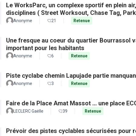
Le WorksParc, un complexe sportif en plein air
disciplines ( Street Worksout, Chase Tag, Par
Anonyme
21
Retenue
Une fresque au coeur du quartier Bourrassol val
important pour les habitants
Anonyme
6
Retenue
Piste cyclabe chemin Lapujade partie manquan
Anonyme
3
Retenue
Faire de la Place Amat Massot ... une place E
LECLERC Gaëlle
39
Retenue
Prévoir des pistes cyclables sécurisées pour re