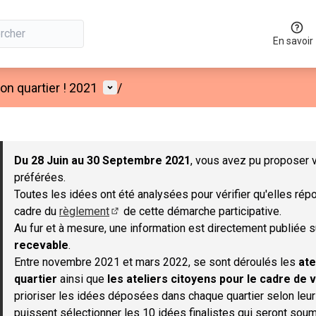
En savoir
Menu utilisateur
n quartier ! 2021
/
 la carte
 suivant est une carte qui présente les éléments de cette page co
Du 28 Juin au 30 Septembre 2021
, vous avez pu proposer v
préférées.
Toutes les idées ont été analysées pour vérifier qu'elles répo
cadre du
règlement
de cette démarche participative.
(S'ouvre dans un nouvel onglet)
Au fur et à mesure, une information est directement publiée 
recevable
.
Entre novembre 2021 et mars 2022, se sont déroulés les
ate
quartier
ainsi que
les ateliers citoyens pour le cadre de v
prioriser les idées déposées dans chaque quartier selon leu
puissent sélectionner les 10 idées finalistes qui seront soum