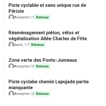
Piste cyclable et sens unique rue de
Périole
Anonyme
1
Retenue
Réaménagement piéton, vélos et
végétalisation Allée Charles de Fitte
david_
7
Retenue
Zone verte des Ponts-Jumeaux
Anonyme
0
Retenue
Piste cyclabe chemin Lapujade partie
manquante
Anonyme
3
Retenue