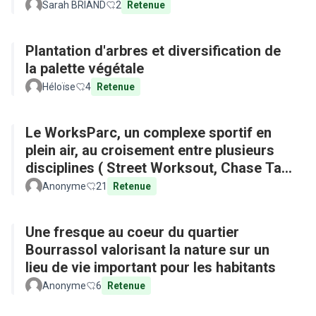
Sarah BRIAND
2
Retenue
Plantation d'arbres et diversification de
la palette végétale
Héloïse
4
Retenue
Le WorksParc, un complexe sportif en
plein air, au croisement entre plusieurs
disciplines ( Street Worksout, Chase Tag,
Parkour)
Anonyme
21
Retenue
Une fresque au coeur du quartier
Bourrassol valorisant la nature sur un
lieu de vie important pour les habitants
Anonyme
6
Retenue