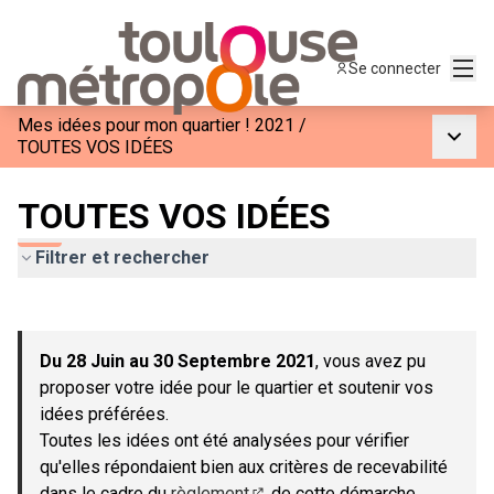
Menu
Se connecter
Mes idées pour mon quartier ! 2021
/
Menu p
TOUTES VOS IDÉES
TOUTES VOS IDÉES
Filtrer et rechercher
Passer la carte
Leaflet
|
©
OpenStreetMap
contributors
L'élément suivant est une carte qui présente les éléments de c
+
Du 28 Juin au 30 Septembre 2021
, vous avez pu
−
proposer votre idée pour le quartier et soutenir vos
idées préférées.
Toutes les idées ont été analysées pour vérifier
qu'elles répondaient bien aux critères de recevabilité
dans le cadre du
règlement
de cette démarche