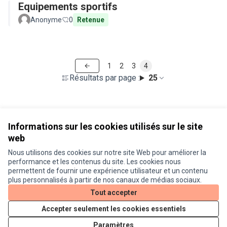
Equipements sportifs
Anonyme
0
Retenue
1
2
3
4
Résultats par page :
25
Voir toutes les propositions retirées
Informations sur les cookies utilisés sur le site
web
Nous utilisons des cookies sur notre site Web pour améliorer la
Conditions d'utilisation
performance et les contenus du site. Les cookies nous
Paramètres des cookies
permettent de fournir une expérience utilisateur et un contenu
Je participe ! sur X
Je participe ! sur Facebook
Je participe ! sur Instagram
plus personnalisés à partir de nos canaux de médias sociaux.
(Lien externe)
(Lien externe)
(Lien externe)
Tout accepter
Accepter seulement les cookies essentiels
Licence Cre
(Lien extern
Paramètres