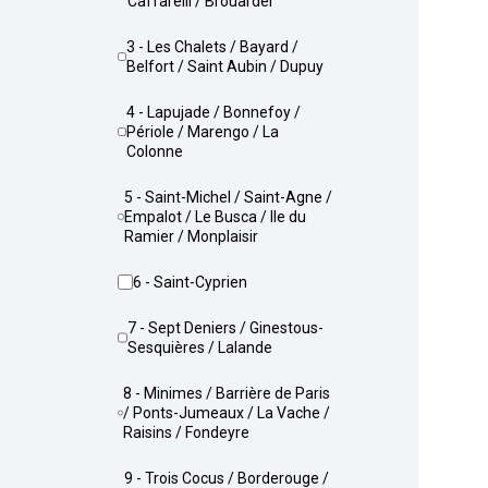
Caffarelli / Brouardel
3 - Les Chalets / Bayard /
Belfort / Saint Aubin / Dupuy
4 - Lapujade / Bonnefoy /
Périole / Marengo / La
Colonne
5 - Saint-Michel / Saint-Agne /
Empalot / Le Busca / Ile du
Ramier / Monplaisir
6 - Saint-Cyprien
7 - Sept Deniers / Ginestous-
Sesquières / Lalande
8 - Minimes / Barrière de Paris
/ Ponts-Jumeaux / La Vache /
Raisins / Fondeyre
9 - Trois Cocus / Borderouge /