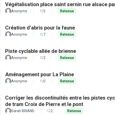
Végétalisation place saint sernin rue alsace pa
Anonyme
5
Retenue
Création d’abris pour la faune
Anonyme
7
Retenue
Piste cyclable allée de brienne
Anonyme
2
Retenue
Aménagement pour La Plaine
Anonyme
0
Retenue
Corriger les discontinuités entre les pistes cy
de tram Croix de Pierre et le pont
Sarah BRIAND
2
Retenue