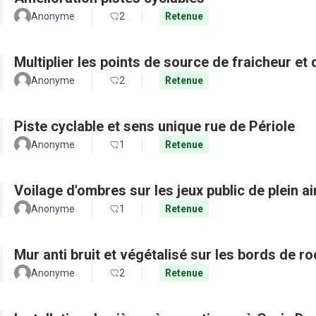
Anonyme
2
Retenue
Multiplier les points de source de fraicheur et
Anonyme
2
Retenue
Piste cyclable et sens unique rue de Périole
Anonyme
1
Retenue
Voilage d'ombres sur les jeux public de plein a
Anonyme
1
Retenue
Mur anti bruit et végétalisé sur les bords de r
Anonyme
2
Retenue