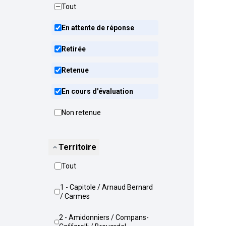
Tout
En attente de réponse
Retirée
Retenue
En cours d'évaluation
Non retenue
Territoire
Tout
1 - Capitole / Arnaud Bernard
/ Carmes
2 - Amidonniers / Compans-