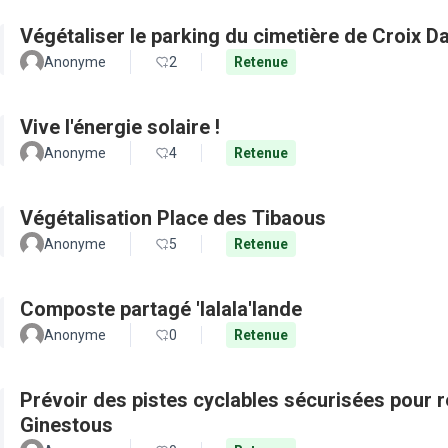
Végétaliser le parking du cimetière de Croix D
Anonyme
2
Retenue
Vive l'énergie solaire !
Anonyme
4
Retenue
Végétalisation Place des Tibaous
Anonyme
5
Retenue
Composte partagé 'lalala'lande
Anonyme
0
Retenue
Prévoir des pistes cyclables sécurisées pour re
Ginestous