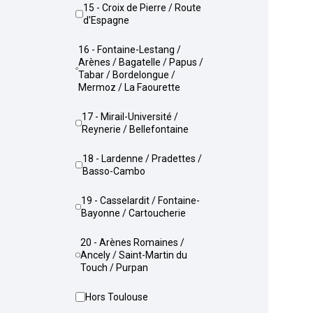
15 - Croix de Pierre / Route
d'Espagne
16 - Fontaine-Lestang /
Arènes / Bagatelle / Papus /
Tabar / Bordelongue /
Mermoz / La Faourette
17 - Mirail-Université /
Reynerie / Bellefontaine
18 - Lardenne / Pradettes /
Basso-Cambo
19 - Casselardit / Fontaine-
Bayonne / Cartoucherie
20 - Arènes Romaines /
Ancely / Saint-Martin du
Touch / Purpan
Hors Toulouse