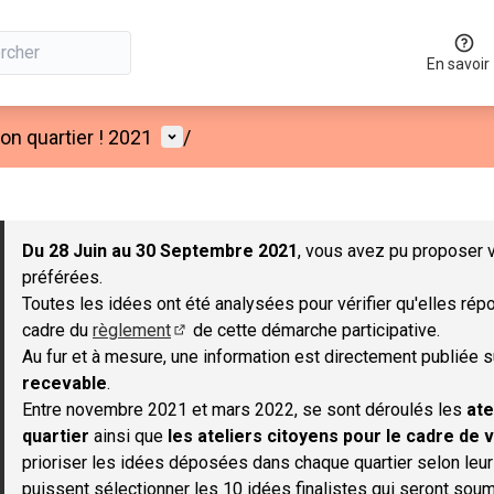
En savoir
Menu utilisateur
n quartier ! 2021
/
 la carte
 suivant est une carte qui présente les éléments de cette page co
Du 28 Juin au 30 Septembre 2021
, vous avez pu proposer v
préférées.
Toutes les idées ont été analysées pour vérifier qu'elles répo
cadre du
règlement
de cette démarche participative.
(S'ouvre dans un nouvel onglet)
Au fur et à mesure, une information est directement publiée 
recevable
.
Entre novembre 2021 et mars 2022, se sont déroulés les
ate
quartier
ainsi que
les ateliers citoyens pour le cadre de v
prioriser les idées déposées dans chaque quartier selon leu
puissent sélectionner les 10 idées finalistes qui seront soum