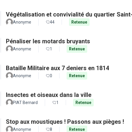
Végétalisation et convivialité du quartier Sain
Anonyme
44
Retenue
Pénaliser les motards bruyants
Anonyme
1
Retenue
Bataille Militaire aux 7 deniers en 1814
Anonyme
0
Retenue
Insectes et oiseaux dans la ville
PIAT Bernard
1
Retenue
Stop aux moustiques ! Passons aux pièges !
Anonyme
8
Retenue