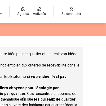
 +
Agenda
Activités
Se connecter
Leaflet
|
©
OpenStreetMap
contributors
mme des points de carte. L'élément peut être utilisé avec un lect
otre idée pour le quartier et soutenir vos idées
ndaient bien aux critères de recevabilité dans le
sur la plateforme
si votre idée n'est pas
liers citoyens pour l’écologie par
ie par quartier.
Ces rencontres ont permis de
r thématique afin que
les bureaux de quartier
ises au vote des habitants par quartier (dont la