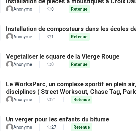
Installation de pièces à moustiques à Croix D
Anonyme
0
Retenue
Installation de composteurs dans les écoles de 
Anonyme
1
Retenue
Vegetaliser le square de la Vierge Rouge
Anonyme
0
Retenue
Le WorksParc, un complexe sportif en plein air
disciplines ( Street Worksout, Chase Tag, Par
Anonyme
21
Retenue
Un verger pour les enfants du bitume
Anonyme
27
Retenue