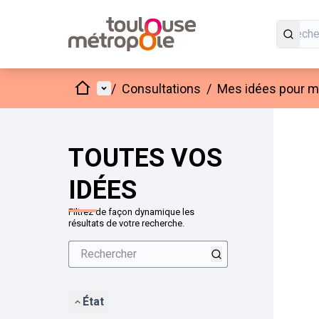
Accueil
Menu principal
/
Consultations
/
Mes idées pour mo
Passer
L'élément
+
−
TOUTES VOS
IDÉES
Filtrez de façon dynamique les
résultats de votre recherche.
État