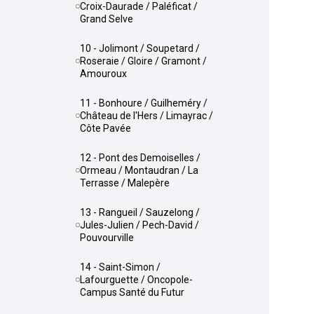
Croix-Daurade / Paléficat /
Grand Selve
10 - Jolimont / Soupetard /
Roseraie / Gloire / Gramont /
Amouroux
11 - Bonhoure / Guilheméry /
Château de l'Hers / Limayrac /
Côte Pavée
12 - Pont des Demoiselles /
Ormeau / Montaudran / La
Terrasse / Malepère
13 - Rangueil / Sauzelong /
Jules-Julien / Pech-David /
Pouvourville
14 - Saint-Simon /
Lafourguette / Oncopole-
Campus Santé du Futur