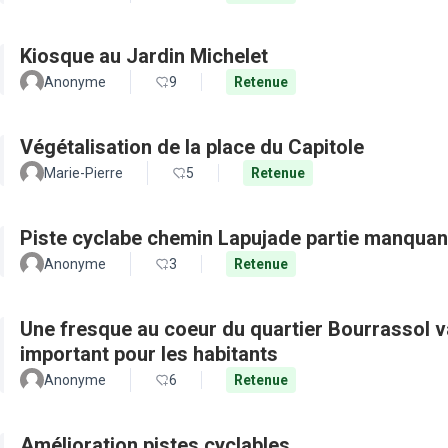
Kiosque au Jardin Michelet
Anonyme
9
Retenue
Végétalisation de la place du Capitole
Marie-Pierre
5
Retenue
Piste cyclabe chemin Lapujade partie manquan
Anonyme
3
Retenue
Une fresque au coeur du quartier Bourrassol val
important pour les habitants
Anonyme
6
Retenue
Amélioration pistes cyclables