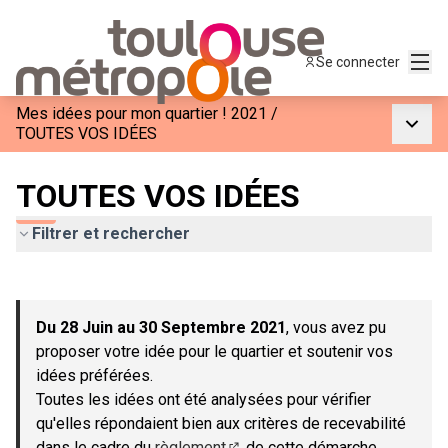
Menu
Se connecter
Mes idées pour mon quartier ! 2021
/
Menu p
TOUTES VOS IDÉES
TOUTES VOS IDÉES
Filtrer et rechercher
Passer la carte
Leaflet
|
©
OpenStreetMap
contributors
L'élément suivant est une carte qui présente les éléments de c
+
Du 28 Juin au 30 Septembre 2021
, vous avez pu
−
proposer votre idée pour le quartier et soutenir vos
idées préférées.
Toutes les idées ont été analysées pour vérifier
qu'elles répondaient bien aux critères de recevabilité
dans le cadre du
règlement
de cette démarche