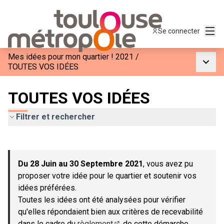
Menu
Se connecter
Mes idées pour mon quartier ! 2021
/
Menu p
TOUTES VOS IDÉES
TOUTES VOS IDÉES
Filtrer et rechercher
Passer la carte
Leaflet
|
©
OpenStreetMap
contributors
L'élément suivant est une carte qui présente les éléments de c
+
Du 28 Juin au 30 Septembre 2021
, vous avez pu
−
proposer votre idée pour le quartier et soutenir vos
idées préférées.
Toutes les idées ont été analysées pour vérifier
qu'elles répondaient bien aux critères de recevabilité
dans le cadre du
règlement
de cette démarche