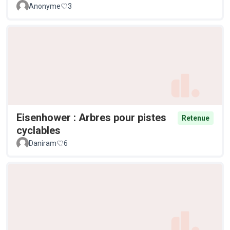
Anonyme
3
Eisenhower : Arbres pour pistes
Retenue
cyclables
Daniram
6