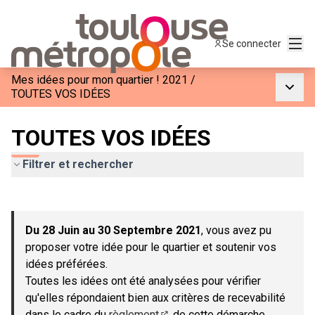
Menu
Se connecter
Mes idées pour mon quartier ! 2021
/
Menu p
TOUTES VOS IDÉES
TOUTES VOS IDÉES
Filtrer et rechercher
Passer la carte
Leaflet
|
©
OpenStreetMap
contributors
L'élément suivant est une carte qui présente les éléments de c
+
Du 28 Juin au 30 Septembre 2021
, vous avez pu
−
proposer votre idée pour le quartier et soutenir vos
idées préférées.
Toutes les idées ont été analysées pour vérifier
qu'elles répondaient bien aux critères de recevabilité
dans le cadre du
règlement
de cette démarche