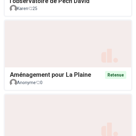
l’observatoire de Pech David
Karen
25
Aménagement pour La Plaine
Retenue
Anonyme
0