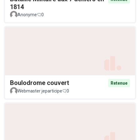
1814
Anonyme
0
Boulodrome couvert
Retenue
Webmaster jeparticipe
0