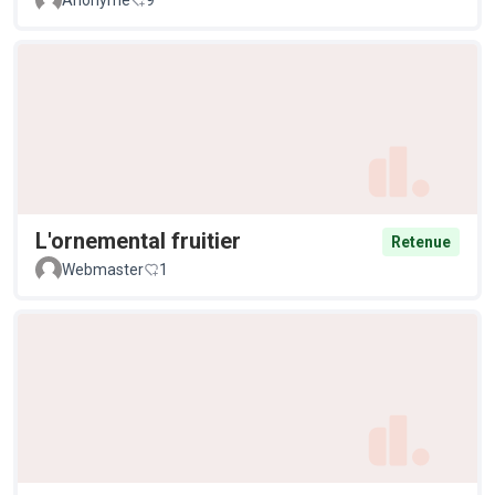
Anonyme
9
L'ornemental fruitier
Retenue
Webmaster
1