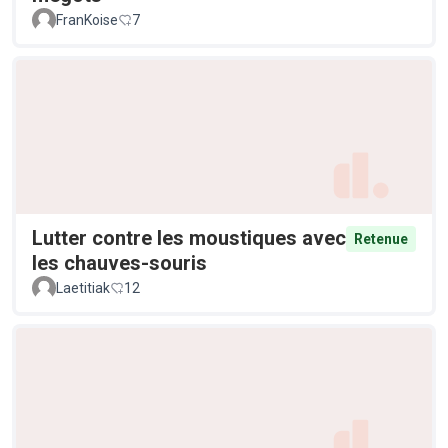
FranKoise
7
Lutter contre les moustiques avec
Retenue
les chauves-souris
Laetitiak
12