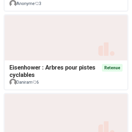
Anonyme
3
Eisenhower : Arbres pour pistes
Retenue
cyclables
Daniram
6