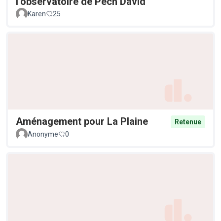
l’observatoire de Pech David
Karen
25
Aménagement pour La Plaine
Retenue
Anonyme
0