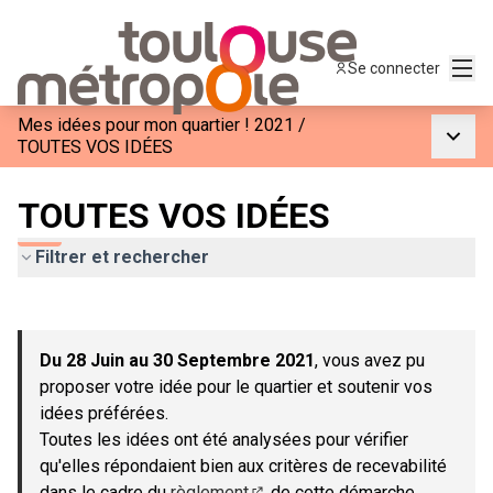
Menu
Se connecter
Mes idées pour mon quartier ! 2021
/
Menu p
TOUTES VOS IDÉES
TOUTES VOS IDÉES
Filtrer et rechercher
Passer la carte
Leaflet
|
©
OpenStreetMap
contributors
L'élément suivant est une carte qui présente les éléments de c
+
Du 28 Juin au 30 Septembre 2021
, vous avez pu
−
proposer votre idée pour le quartier et soutenir vos
idées préférées.
Toutes les idées ont été analysées pour vérifier
qu'elles répondaient bien aux critères de recevabilité
dans le cadre du
règlement
de cette démarche