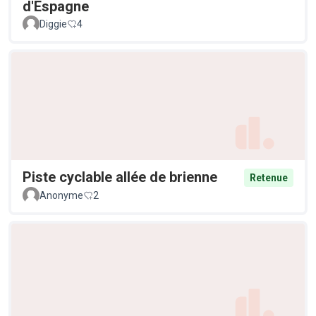
d'Espagne
Diggie
4
Piste cyclable allée de brienne
Retenue
Anonyme
2