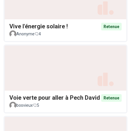
Vive l'énergie solaire !
Retenue
Anonyme
4
Voie verte pour aller à Pech David
Retenue
bosvieux
5