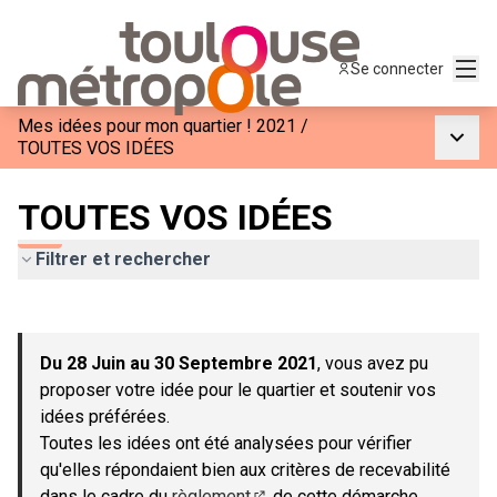
Menu
Se connecter
Mes idées pour mon quartier ! 2021
/
Menu p
TOUTES VOS IDÉES
TOUTES VOS IDÉES
Filtrer et rechercher
Passer la carte
Leaflet
|
©
OpenStreetMap
contributors
L'élément suivant est une carte qui présente les éléments de c
+
Du 28 Juin au 30 Septembre 2021
, vous avez pu
−
proposer votre idée pour le quartier et soutenir vos
idées préférées.
Toutes les idées ont été analysées pour vérifier
qu'elles répondaient bien aux critères de recevabilité
dans le cadre du
règlement
de cette démarche