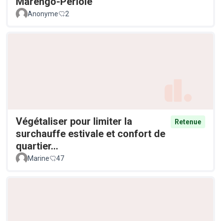
Marengo-Périole
Anonyme
2
Végétaliser pour limiter la
Retenue
surchauffe estivale et confort de
quartier...
Marine
47