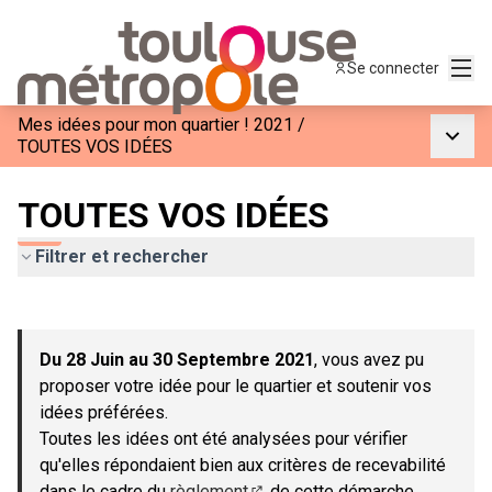
Menu
Se connecter
Mes idées pour mon quartier ! 2021
/
Menu p
TOUTES VOS IDÉES
TOUTES VOS IDÉES
Filtrer et rechercher
Passer la carte
Leaflet
|
©
OpenStreetMap
contributors
L'élément suivant est une carte qui présente les éléments de c
+
Du 28 Juin au 30 Septembre 2021
, vous avez pu
−
proposer votre idée pour le quartier et soutenir vos
idées préférées.
Toutes les idées ont été analysées pour vérifier
qu'elles répondaient bien aux critères de recevabilité
dans le cadre du
règlement
de cette démarche