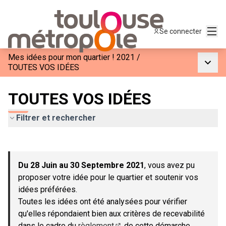
Menu
Se connecter
Mes idées pour mon quartier ! 2021
/
Menu p
TOUTES VOS IDÉES
TOUTES VOS IDÉES
Filtrer et rechercher
Passer la carte
Leaflet
|
©
OpenStreetMap
contributors
L'élément suivant est une carte qui présente les éléments de c
+
Du 28 Juin au 30 Septembre 2021
, vous avez pu
−
proposer votre idée pour le quartier et soutenir vos
idées préférées.
Toutes les idées ont été analysées pour vérifier
qu'elles répondaient bien aux critères de recevabilité
dans le cadre du
règlement
de cette démarche