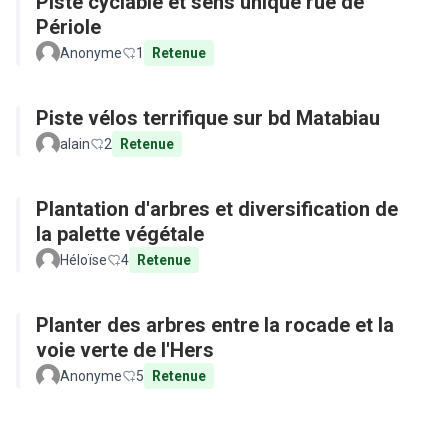
Piste cyclable et sens unique rue de
Périole
Anonyme
1
Retenue
Piste vélos terrifique sur bd Matabiau
alain
2
Retenue
Plantation d'arbres et diversification de
la palette végétale
Héloïse
4
Retenue
Planter des arbres entre la rocade et la
voie verte de l'Hers
Anonyme
5
Retenue