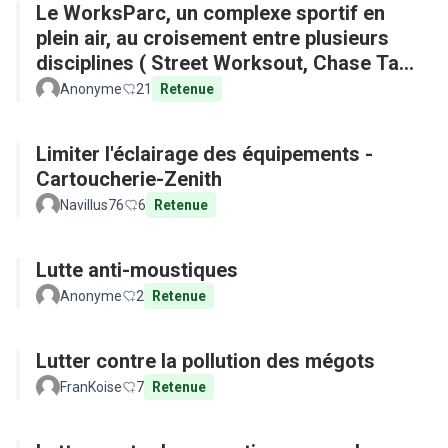
Le WorksParc, un complexe sportif en
plein air, au croisement entre plusieurs
disciplines ( Street Worksout, Chase Tag,
Parkour)
Anonyme
21
Retenue
Limiter l'éclairage des équipements -
Cartoucherie-Zenith
Navillus76
6
Retenue
Lutte anti-moustiques
Anonyme
2
Retenue
Lutter contre la pollution des mégots
FranKoise
7
Retenue