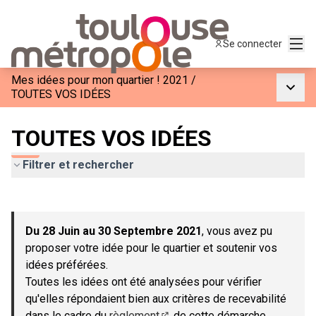
Menu
Se connecter
Mes idées pour mon quartier ! 2021
/
Menu p
TOUTES VOS IDÉES
TOUTES VOS IDÉES
Filtrer et rechercher
Passer la carte
Leaflet
|
©
OpenStreetMap
contributors
L'élément suivant est une carte qui présente les éléments de c
+
Du 28 Juin au 30 Septembre 2021
, vous avez pu
−
proposer votre idée pour le quartier et soutenir vos
idées préférées.
Toutes les idées ont été analysées pour vérifier
qu'elles répondaient bien aux critères de recevabilité
dans le cadre du
règlement
de cette démarche