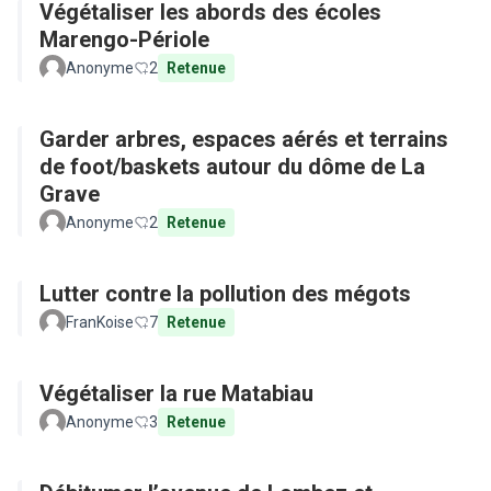
Végétaliser les abords des écoles
Marengo-Périole
Anonyme
2
Retenue
Garder arbres, espaces aérés et terrains
de foot/baskets autour du dôme de La
Grave
Anonyme
2
Retenue
Lutter contre la pollution des mégots
FranKoise
7
Retenue
Végétaliser la rue Matabiau
Anonyme
3
Retenue