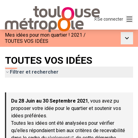
Menu
Se connecter
Mes idées pour mon quartier ! 2021
/
Menu p
TOUTES VOS IDÉES
TOUTES VOS IDÉES
Filtrer et rechercher
Passer la carte
Leaflet
|
©
OpenStreetMap
contributors
L'élément suivant est une carte qui présente les éléments de c
+
Du 28 Juin au 30 Septembre 2021
, vous avez pu
−
proposer votre idée pour le quartier et soutenir vos
idées préférées.
Toutes les idées ont été analysées pour vérifier
qu'elles répondaient bien aux critères de recevabilité
dans le cadre du
règlement
de cette démarche