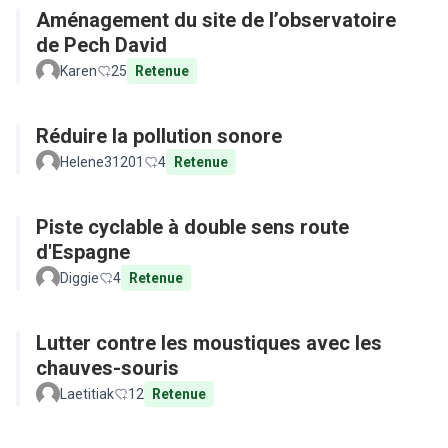
Aménagement du site de l’observatoire
de Pech David
Karen
25
Retenue
Réduire la pollution sonore
Helene31201
4
Retenue
Piste cyclable à double sens route
d'Espagne
Diggie
4
Retenue
Lutter contre les moustiques avec les
chauves-souris
Laetitiak
12
Retenue