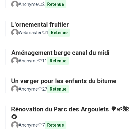
Anonyme
2
Retenue
L'ornemental fruitier
Webmaster
1
Retenue
Aménagement berge canal du midi
Anonyme
11
Retenue
Un verger pour les enfants du bitume
Anonyme
27
Retenue
Rénovation du Parc des Argoulets 🌳🌱🌺
🌻
Anonyme
7
Retenue