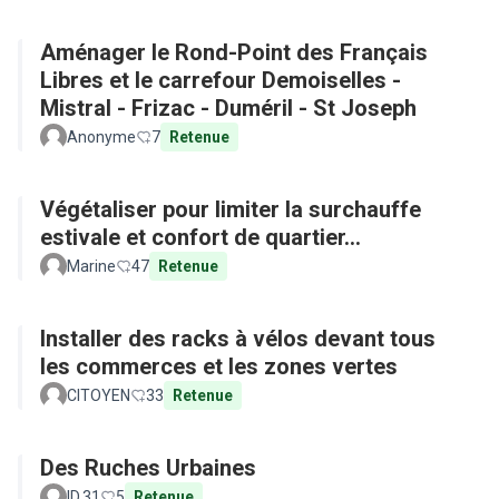
Aménager le Rond-Point des Français
Libres et le carrefour Demoiselles -
Mistral - Frizac - Duméril - St Joseph
Anonyme
7
Retenue
Végétaliser pour limiter la surchauffe
estivale et confort de quartier...
Marine
47
Retenue
Installer des racks à vélos devant tous
les commerces et les zones vertes
CITOYEN
33
Retenue
Des Ruches Urbaines
ID.31
5
Retenue