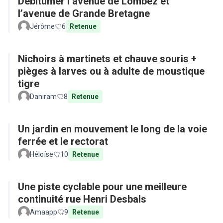
Débitumer l’avenue de Lombez et
l’avenue de Grande Bretagne
Jérôme
6
Retenue
Nichoirs à martinets et chauve souris +
pièges à larves ou à adulte de moustique
tigre
Daniram
8
Retenue
Un jardin en mouvement le long de la voie
ferrée et le rectorat
Héloïse
10
Retenue
Une piste cyclable pour une meilleure
continuité rue Henri Desbals
Amaapp
9
Retenue