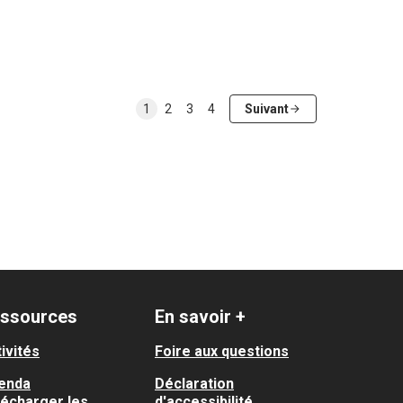
1
2
3
4
Suivant
ssources
En savoir +
ivités
Foire aux questions
enda
Déclaration
lécharger les
d'accessibilité