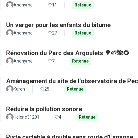
Anonyme
11
Retenue
Un verger pour les enfants du bitume
Anonyme
27
Retenue
Rénovation du Parc des Argoulets 🌳🌱🌺🌻
Anonyme
7
Retenue
Aménagement du site de l’observatoire de Pec
Karen
25
Retenue
Réduire la pollution sonore
Helene31201
4
Retenue
Piste cyclable à double sens route d'Espagne