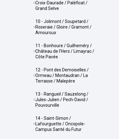
Croix-Daurade / Paléficat /
Grand Selve
10 - Jolimont / Soupetard /
Roseraie / Gloire / Gramont /
Amouroux
11 - Bonhoure / Guilheméry /
Château de l'Hers / Limayrac /
Côte Pavée
12 - Pont des Demoiselles /
Ormeau / Montaudran / La
Terrasse / Malepère
13 - Rangueil / Sauzelong /
Jules-Julien / Pech-David /
Pouvourville
14 - Saint-Simon /
Lafourguette / Oncopole-
Campus Santé du Futur