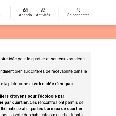
 +
Agenda
Activités
Se connecter
Leaflet
|
©
OpenStreetMap
contributors
mme des points de carte. L'élément peut être utilisé avec un lect
otre idée pour le quartier et soutenir vos idées
ndaient bien aux critères de recevabilité dans le
sur la plateforme
si votre idée n'est pas
liers citoyens pour l’écologie par
ie par quartier.
Ces rencontres ont permis de
r thématique afin que
les bureaux de quartier
ises au vote des habitants par quartier (dont la