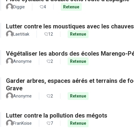
Diggie
4
Retenue
Lutter contre les moustiques avec les chauves
Laetitiak
12
Retenue
Végétaliser les abords des écoles Marengo-Pé
Anonyme
2
Retenue
Garder arbres, espaces aérés et terrains de f
Grave
Anonyme
2
Retenue
Lutter contre la pollution des mégots
FranKoise
7
Retenue