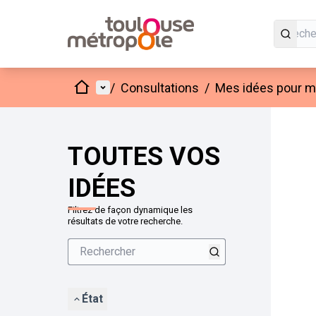
Accueil
Menu principal
/
Consultations
/
Mes idées pour mo
Passer
L'élément
+
−
TOUTES VOS
IDÉES
Filtrez de façon dynamique les
résultats de votre recherche.
État