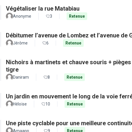
Végétaliser la rue Matabiau
Anonyme
3
Retenue
Débitumer l’avenue de Lombez et l’avenue de
Jérôme
6
Retenue
Nichoirs à martinets et chauve souris + pièges
tigre
Daniram
8
Retenue
Un jardin en mouvement le long de la voie ferré
Héloïse
10
Retenue
Une piste cyclable pour une meilleure continui
Amaapp
9
Retenue