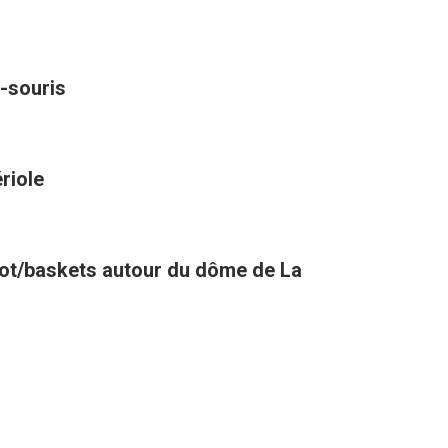
-souris
riole
oot/baskets autour du dôme de La