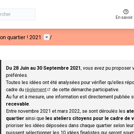
En savoir
Menu utilisateur
n quartier ! 2021
/
 la carte
 suivant est une carte qui présente les éléments de cette page co
Du 28 Juin au 30 Septembre 2021
, vous avez pu proposer v
préférées.
Toutes les idées ont été analysées pour vérifier qu'elles répo
cadre du
règlement
de cette démarche participative.
(S'ouvre dans un nouvel onglet)
Au fur et à mesure, une information est directement publiée 
recevable
.
Entre novembre 2021 et mars 2022, se sont déroulés les
ate
quartier
ainsi que
les ateliers citoyens pour le cadre de v
prioriser les idées déposées dans chaque quartier selon leu
puissent sélectionner les 10 idées finalistes qui seront soum