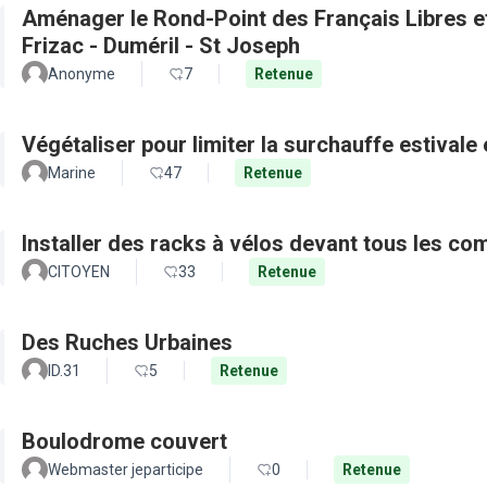
Aménager le Rond-Point des Français Libres et 
Frizac - Duméril - St Joseph
Anonyme
7
Retenue
Végétaliser pour limiter la surchauffe estivale e
Marine
47
Retenue
Installer des racks à vélos devant tous les c
CITOYEN
33
Retenue
Des Ruches Urbaines
ID.31
5
Retenue
Boulodrome couvert
Webmaster jeparticipe
0
Retenue