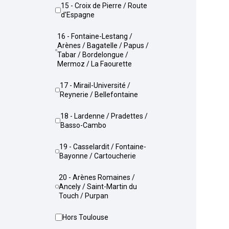
15 - Croix de Pierre / Route
d'Espagne
16 - Fontaine-Lestang /
Arènes / Bagatelle / Papus /
Tabar / Bordelongue /
Mermoz / La Faourette
17 - Mirail-Université /
Reynerie / Bellefontaine
18 - Lardenne / Pradettes /
Basso-Cambo
19 - Casselardit / Fontaine-
Bayonne / Cartoucherie
20 - Arènes Romaines /
Ancely / Saint-Martin du
Touch / Purpan
Hors Toulouse