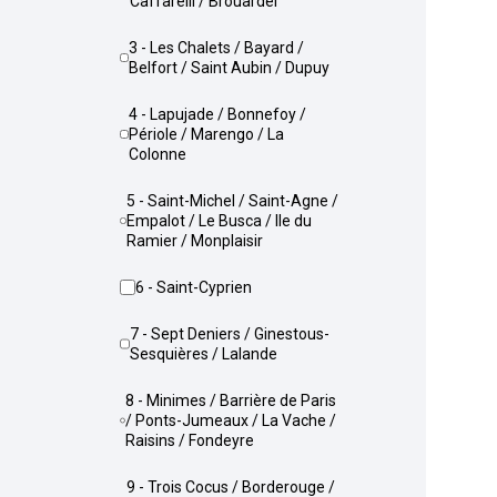
Caffarelli / Brouardel
3 - Les Chalets / Bayard /
Belfort / Saint Aubin / Dupuy
4 - Lapujade / Bonnefoy /
Périole / Marengo / La
Colonne
5 - Saint-Michel / Saint-Agne /
Empalot / Le Busca / Ile du
Ramier / Monplaisir
6 - Saint-Cyprien
7 - Sept Deniers / Ginestous-
Sesquières / Lalande
8 - Minimes / Barrière de Paris
/ Ponts-Jumeaux / La Vache /
Raisins / Fondeyre
9 - Trois Cocus / Borderouge /