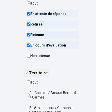
Tout
En attente de réponse
Retirée
Retenue
En cours d'évaluation
Non retenue
Territoire
Tout
1 - Capitole / Arnaud Bernard
/ Carmes
2 - Amidonniers / Compans-