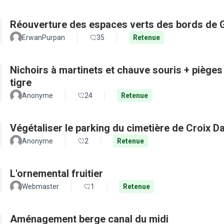
Réouverture des espaces verts des bords de 
ErwanPurpan
35
Retenue
Nichoirs à martinets et chauve souris + pièges
tigre
Anonyme
24
Retenue
Végétaliser le parking du cimetière de Croix D
Anonyme
2
Retenue
L'ornemental fruitier
Webmaster
1
Retenue
Aménagement berge canal du midi