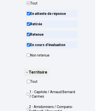
Tout
En attente de réponse
Retirée
Retenue
En cours d'évaluation
Non retenue
Territoire
Tout
1 - Capitole / Arnaud Bernard
/ Carmes
2 - Amidonniers / Compans-