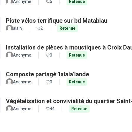
Anonyme
5
Retenue
Piste vélos terrifique sur bd Matabiau
alain
2
Retenue
Installation de pièces à moustiques à Croix D
Anonyme
0
Retenue
Composte partagé 'lalala'lande
Anonyme
0
Retenue
Végétalisation et convivialité du quartier Sain
Anonyme
44
Retenue