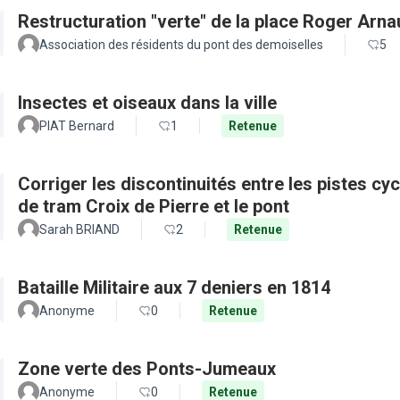
Restructuration "verte" de la place Roger Arn
Association des résidents du pont des demoiselles
5
Insectes et oiseaux dans la ville
PIAT Bernard
1
Retenue
Corriger les discontinuités entre les pistes cy
de tram Croix de Pierre et le pont
Sarah BRIAND
2
Retenue
Bataille Militaire aux 7 deniers en 1814
Anonyme
0
Retenue
Zone verte des Ponts-Jumeaux
Anonyme
0
Retenue