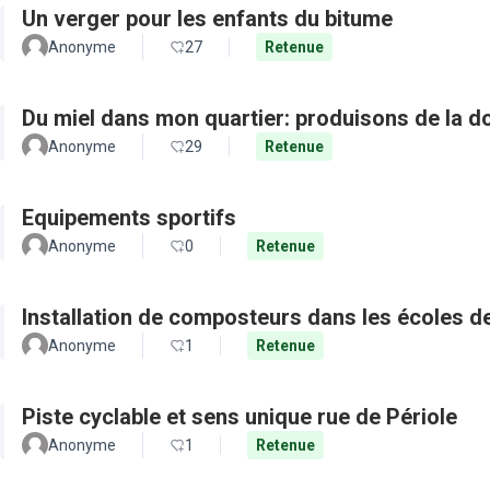
Un verger pour les enfants du bitume
Anonyme
27
Retenue
Du miel dans mon quartier: produisons de la d
Anonyme
29
Retenue
Equipements sportifs
Anonyme
0
Retenue
Installation de composteurs dans les écoles de 
Anonyme
1
Retenue
Piste cyclable et sens unique rue de Périole
Anonyme
1
Retenue