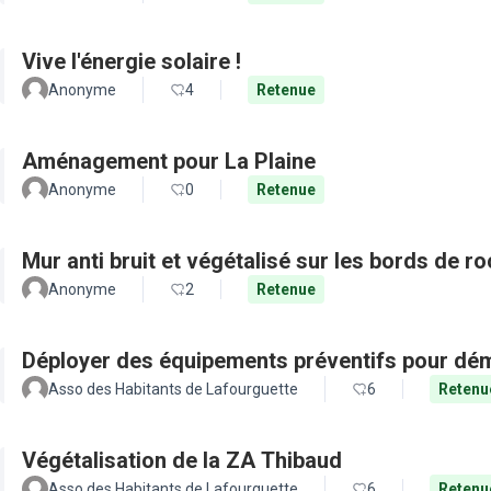
Vive l'énergie solaire !
Anonyme
4
Retenue
Aménagement pour La Plaine
Anonyme
0
Retenue
Mur anti bruit et végétalisé sur les bords de r
Anonyme
2
Retenue
Déployer des équipements préventifs pour dém
Asso des Habitants de Lafourguette
6
Retenu
Végétalisation de la ZA Thibaud
Asso des Habitants de Lafourguette
6
Retenu