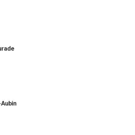
aurade
t-Aubin