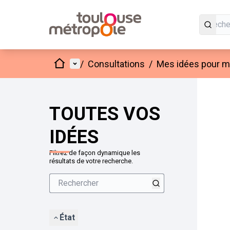
Accueil
Menu principal
/
Consultations
/
Mes idées pour mo
Passer
L'élément
+
−
TOUTES VOS
IDÉES
Filtrez de façon dynamique les
résultats de votre recherche.
État