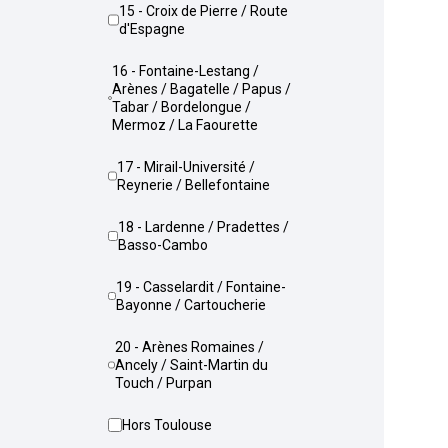
15 - Croix de Pierre / Route
d'Espagne
16 - Fontaine-Lestang /
Arènes / Bagatelle / Papus /
Tabar / Bordelongue /
Mermoz / La Faourette
17 - Mirail-Université /
Reynerie / Bellefontaine
18 - Lardenne / Pradettes /
Basso-Cambo
19 - Casselardit / Fontaine-
Bayonne / Cartoucherie
20 - Arènes Romaines /
Ancely / Saint-Martin du
Touch / Purpan
Hors Toulouse