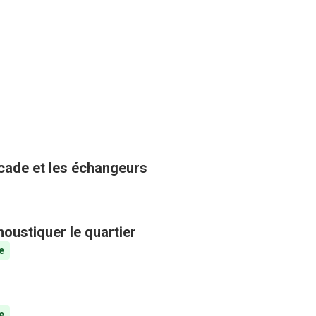
ocade et les échangeurs
oustiquer le quartier
e
e