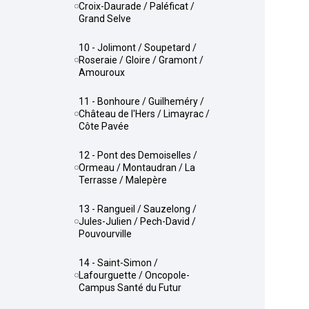
Croix-Daurade / Paléficat /
Grand Selve
10 - Jolimont / Soupetard /
Roseraie / Gloire / Gramont /
Amouroux
11 - Bonhoure / Guilheméry /
Château de l'Hers / Limayrac /
Côte Pavée
12 - Pont des Demoiselles /
Ormeau / Montaudran / La
Terrasse / Malepère
13 - Rangueil / Sauzelong /
Jules-Julien / Pech-David /
Pouvourville
14 - Saint-Simon /
Lafourguette / Oncopole-
Campus Santé du Futur