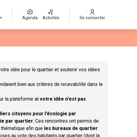
 +
Agenda
Activités
Se connecter
Leaflet
|
©
OpenStreetMap
contributors
mme des points de carte. L'élément peut être utilisé avec un lect
otre idée pour le quartier et soutenir vos idées
ndaient bien aux critères de recevabilité dans le
sur la plateforme
si votre idée n'est pas
liers citoyens pour l’écologie par
ie par quartier.
Ces rencontres ont permis de
r thématique afin que
les bureaux de quartier
ises au vote des habitants par quartier (dont la