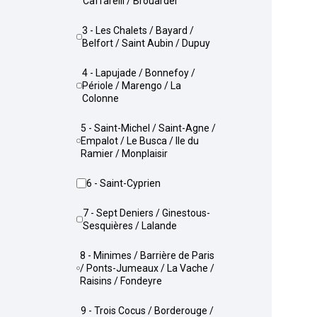
Caffarelli / Brouardel
3 - Les Chalets / Bayard /
Belfort / Saint Aubin / Dupuy
4 - Lapujade / Bonnefoy /
Périole / Marengo / La
Colonne
5 - Saint-Michel / Saint-Agne /
Empalot / Le Busca / Ile du
Ramier / Monplaisir
6 - Saint-Cyprien
7 - Sept Deniers / Ginestous-
Sesquières / Lalande
8 - Minimes / Barrière de Paris
/ Ponts-Jumeaux / La Vache /
Raisins / Fondeyre
9 - Trois Cocus / Borderouge /