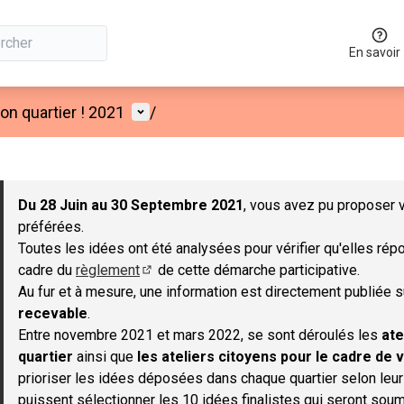
En savoir
Menu utilisateur
n quartier ! 2021
/
 la carte
 suivant est une carte qui présente les éléments de cette page co
Du 28 Juin au 30 Septembre 2021
, vous avez pu proposer v
préférées.
Toutes les idées ont été analysées pour vérifier qu'elles répo
cadre du
règlement
de cette démarche participative.
(S'ouvre dans un nouvel onglet)
Au fur et à mesure, une information est directement publiée 
recevable
.
Entre novembre 2021 et mars 2022, se sont déroulés les
ate
quartier
ainsi que
les ateliers citoyens pour le cadre de v
prioriser les idées déposées dans chaque quartier selon leu
puissent sélectionner les 10 idées finalistes qui seront soum