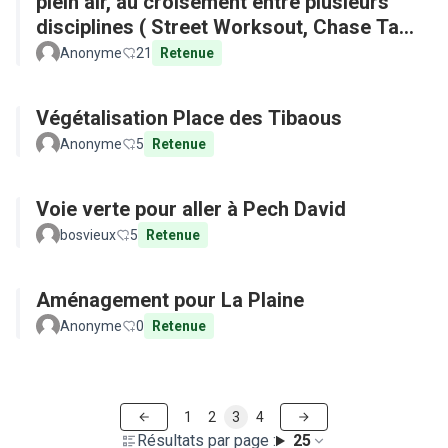
plein air, au croisement entre plusieurs
disciplines ( Street Worksout, Chase Tag,
Parkour)
Anonyme
21
Retenue
Végétalisation Place des Tibaous
Anonyme
5
Retenue
Voie verte pour aller à Pech David
bosvieux
5
Retenue
Aménagement pour La Plaine
Anonyme
0
Retenue
1
2
3
4
Résultats par page :
25