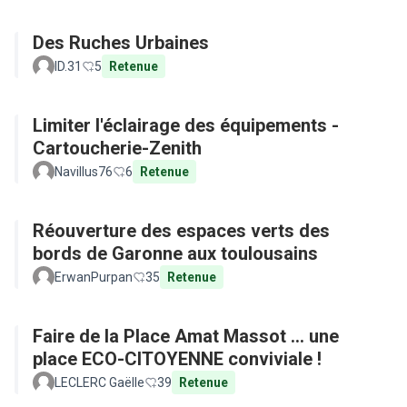
Des Ruches Urbaines
ID.31
5
Retenue
Limiter l'éclairage des équipements -
Cartoucherie-Zenith
Navillus76
6
Retenue
Réouverture des espaces verts des
bords de Garonne aux toulousains
ErwanPurpan
35
Retenue
Faire de la Place Amat Massot ... une
place ECO-CITOYENNE conviviale !
LECLERC Gaëlle
39
Retenue