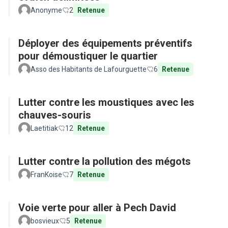
Anonyme
2
Retenue
Déployer des équipements préventifs
pour démoustiquer le quartier
Asso des Habitants de Lafourguette
6
Retenue
Lutter contre les moustiques avec les
chauves-souris
Laetitiak
12
Retenue
Lutter contre la pollution des mégots
FranKoise
7
Retenue
Voie verte pour aller à Pech David
bosvieux
5
Retenue