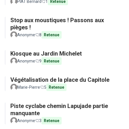
PIAT Bernard
1
Retenue
Stop aux moustiques ! Passons aux
pièges !
Anonyme
8
Retenue
Kiosque au Jardin Michelet
Anonyme
9
Retenue
Végétalisation de la place du Capitole
Marie-Pierre
5
Retenue
Piste cyclabe chemin Lapujade partie
manquante
Anonyme
3
Retenue