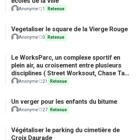
écoles de la ville
Anonyme
1
Retenue
Vegetaliser le square de la Vierge Rouge
Anonyme
0
Retenue
Le WorksParc, un complexe sportif en
plein air, au croisement entre plusieurs
disciplines ( Street Worksout, Chase Tag,
Parkour)
Anonyme
21
Retenue
Un verger pour les enfants du bitume
Anonyme
27
Retenue
Végétaliser le parking du cimetière de
Croix Daurade