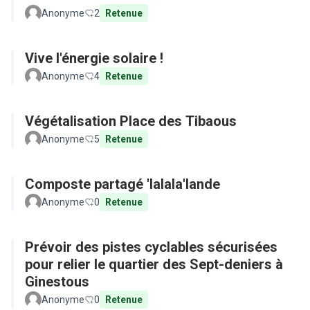
Anonyme
2
Retenue
Vive l'énergie solaire !
Anonyme
4
Retenue
Végétalisation Place des Tibaous
Anonyme
5
Retenue
Composte partagé 'lalala'lande
Anonyme
0
Retenue
Prévoir des pistes cyclables sécurisées
pour relier le quartier des Sept-deniers à
Ginestous
Anonyme
0
Retenue