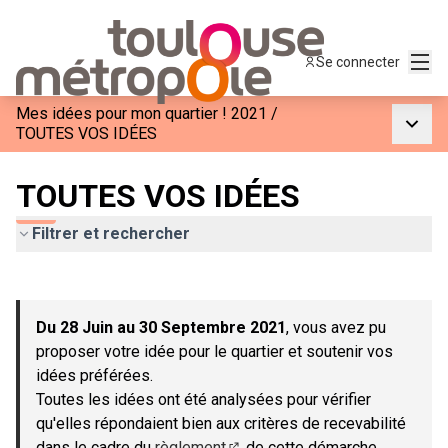
Menu
Se connecter
Mes idées pour mon quartier ! 2021
/
Menu p
TOUTES VOS IDÉES
TOUTES VOS IDÉES
Filtrer et rechercher
Passer la carte
Leaflet
|
©
OpenStreetMap
contributors
L'élément suivant est une carte qui présente les éléments de c
+
Du 28 Juin au 30 Septembre 2021
, vous avez pu
−
proposer votre idée pour le quartier et soutenir vos
idées préférées.
Toutes les idées ont été analysées pour vérifier
qu'elles répondaient bien aux critères de recevabilité
dans le cadre du
règlement
de cette démarche