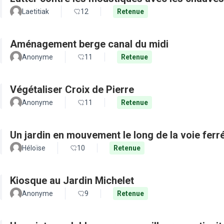
Laetitiak
12
Retenue
Aménagement berge canal du midi
Anonyme
11
Retenue
Végétaliser Croix de Pierre
Anonyme
11
Retenue
Un jardin en mouvement le long de la voie ferré
Héloïse
10
Retenue
Kiosque au Jardin Michelet
Anonyme
9
Retenue