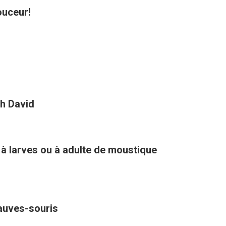
ouceur!
h David
 à larves ou à adulte de moustique
hauves-souris