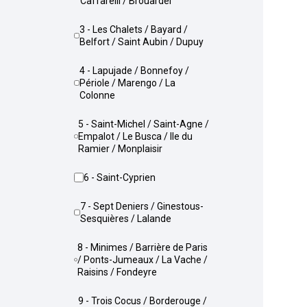
Caffarelli / Brouardel
3 - Les Chalets / Bayard /
Belfort / Saint Aubin / Dupuy
4 - Lapujade / Bonnefoy /
Périole / Marengo / La
Colonne
5 - Saint-Michel / Saint-Agne /
Empalot / Le Busca / Ile du
Ramier / Monplaisir
6 - Saint-Cyprien
7 - Sept Deniers / Ginestous-
Sesquières / Lalande
8 - Minimes / Barrière de Paris
/ Ponts-Jumeaux / La Vache /
Raisins / Fondeyre
9 - Trois Cocus / Borderouge /