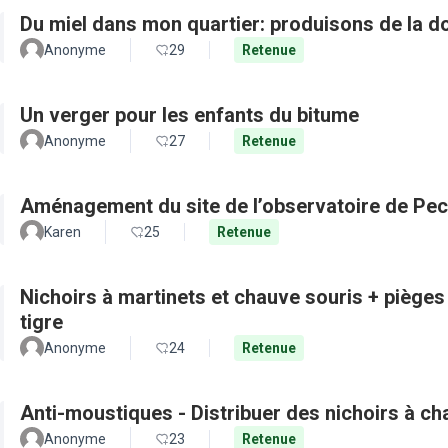
Du miel dans mon quartier: produisons de la d
Anonyme
29
Retenue
Un verger pour les enfants du bitume
Anonyme
27
Retenue
Aménagement du site de l’observatoire de Pec
Karen
25
Retenue
Nichoirs à martinets et chauve souris + pièges
tigre
Anonyme
24
Retenue
Anti-moustiques - Distribuer des nichoirs à c
Anonyme
23
Retenue