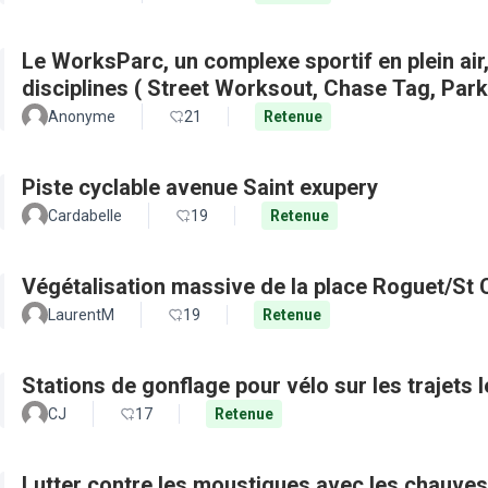
Le WorksParc, un complexe sportif en plein air
disciplines ( Street Worksout, Chase Tag, Par
Anonyme
21
Retenue
Piste cyclable avenue Saint exupery
Cardabelle
19
Retenue
Végétalisation massive de la place Roguet/St 
LaurentM
19
Retenue
Stations de gonflage pour vélo sur les trajets 
CJ
17
Retenue
Lutter contre les moustiques avec les chauves