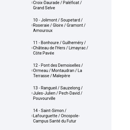
Croix-Daurade / Paléficat /
Grand Selve
10 - Jolimont / Soupetard /
Roseraie / Gloire / Gramont /
Amouroux
11 - Bonhoure / Guilheméry /
Château de l'Hers / Limayrac /
Côte Pavée
12 - Pont des Demoiselles /
Ormeau / Montaudran / La
Terrasse / Malepère
13 - Rangueil / Sauzelong /
Jules-Julien / Pech-David /
Pouvourville
14 - Saint-Simon /
Lafourguette / Oncopole-
Campus Santé du Futur