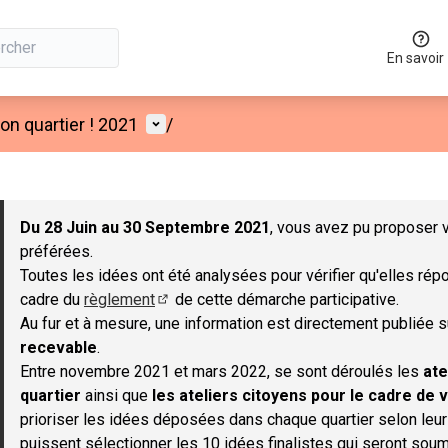
En savoir
Menu utilisateur
n quartier ! 2021
/
 la carte
 suivant est une carte qui présente les éléments de cette page co
Du 28 Juin au 30 Septembre 2021
, vous avez pu proposer v
préférées.
Toutes les idées ont été analysées pour vérifier qu'elles répo
cadre du
règlement
de cette démarche participative.
(S'ouvre dans un nouvel onglet)
Au fur et à mesure, une information est directement publiée 
recevable
.
Entre novembre 2021 et mars 2022, se sont déroulés les
ate
quartier
ainsi que
les ateliers citoyens pour le cadre de v
prioriser les idées déposées dans chaque quartier selon leu
puissent sélectionner les 10 idées finalistes qui seront soum