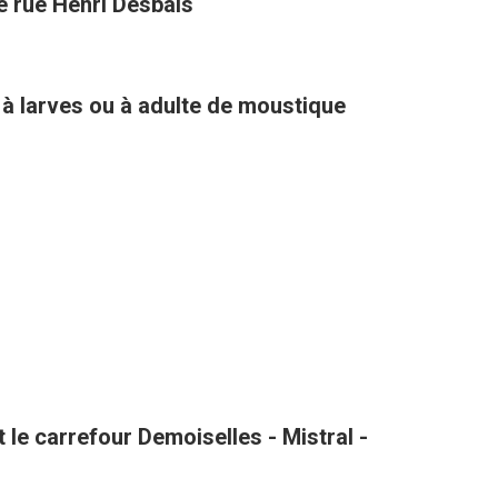
té rue Henri Desbals
 à larves ou à adulte de moustique
le carrefour Demoiselles - Mistral -