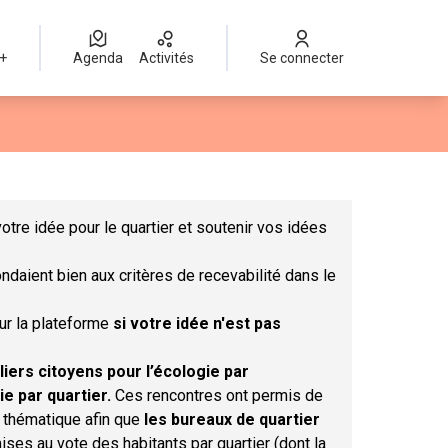
 +
Agenda
Activités
Se connecter
Leaflet
|
©
OpenStreetMap
contributors
mme des points de carte. L'élément peut être utilisé avec un lect
otre idée pour le quartier et soutenir vos idées
ndaient bien aux critères de recevabilité dans le
sur la plateforme
si votre idée n'est pas
liers citoyens pour l’écologie par
ie par quartier.
Ces rencontres ont permis de
r thématique afin que
les bureaux de quartier
ises au vote des habitants par quartier (dont la