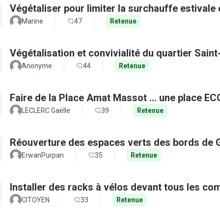
Végétaliser pour limiter la surchauffe estivale e
Marine
47
Retenue
Végétalisation et convivialité du quartier Sain
Anonyme
44
Retenue
Faire de la Place Amat Massot ... une place E
LECLERC Gaëlle
39
Retenue
Réouverture des espaces verts des bords de 
ErwanPurpan
35
Retenue
Installer des racks à vélos devant tous les c
CITOYEN
33
Retenue