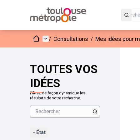
Accueil
Menu principal
/
Consultations
/
Mes idées pour mo
Passer
L'élément
+
−
TOUTES VOS
IDÉES
Filtrez de façon dynamique les
résultats de votre recherche.
État