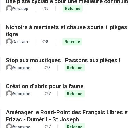
Une piste cyclable pour une meilleure continui
Amaapp
9
Retenue
Nichoirs à martinets et chauve souris + pièges
tigre
Daniram
8
Retenue
Stop aux moustiques ! Passons aux pièges !
Anonyme
8
Retenue
Création d’abris pour la faune
Anonyme
7
Retenue
Aménager le Rond-Point des Français Libres et 
Frizac - Duméril - St Joseph
Anonyme
7
Retenue