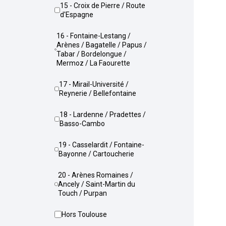
15 - Croix de Pierre / Route
d'Espagne
16 - Fontaine-Lestang /
Arènes / Bagatelle / Papus /
Tabar / Bordelongue /
Mermoz / La Faourette
17 - Mirail-Université /
Reynerie / Bellefontaine
18 - Lardenne / Pradettes /
Basso-Cambo
19 - Casselardit / Fontaine-
Bayonne / Cartoucherie
20 - Arènes Romaines /
Ancely / Saint-Martin du
Touch / Purpan
Hors Toulouse