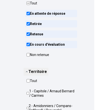
Tout
En attente de réponse
Retirée
Retenue
En cours d'évaluation
Non retenue
Territoire
Tout
1 - Capitole / Arnaud Bernard
/ Carmes
2 - Amidonniers / Compans-