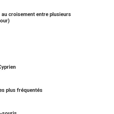
, au croisement entre plusieurs
kour)
Cyprien
les plus fréquentés
-souris