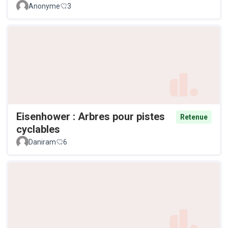
Anonyme
3
Eisenhower : Arbres pour pistes
Retenue
cyclables
Daniram
6