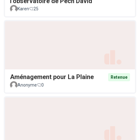
l’observatoire de Pech David
Karen
25
Aménagement pour La Plaine
Retenue
Anonyme
0