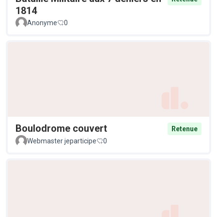
1814
Anonyme
0
Boulodrome couvert
Retenue
Webmaster jeparticipe
0