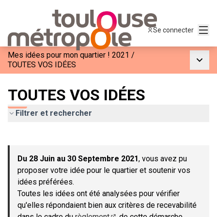
Menu
Se connecter
Mes idées pour mon quartier ! 2021
/
Menu p
TOUTES VOS IDÉES
TOUTES VOS IDÉES
Filtrer et rechercher
Passer la carte
Leaflet
|
©
OpenStreetMap
contributors
L'élément suivant est une carte qui présente les éléments de c
+
Du 28 Juin au 30 Septembre 2021
, vous avez pu
−
proposer votre idée pour le quartier et soutenir vos
idées préférées.
Toutes les idées ont été analysées pour vérifier
qu'elles répondaient bien aux critères de recevabilité
dans le cadre du
règlement
de cette démarche