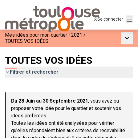
Menu
Se connecter
Mes idées pour mon quartier ! 2021
/
Menu p
TOUTES VOS IDÉES
TOUTES VOS IDÉES
Filtrer et rechercher
Passer la carte
Leaflet
|
©
OpenStreetMap
contributors
L'élément suivant est une carte qui présente les éléments de c
+
Du 28 Juin au 30 Septembre 2021
, vous avez pu
−
proposer votre idée pour le quartier et soutenir vos
idées préférées.
Toutes les idées ont été analysées pour vérifier
qu'elles répondaient bien aux critères de recevabilité
dans le cadre du
règlement
de cette démarche