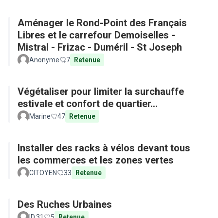
Aménager le Rond-Point des Français
Libres et le carrefour Demoiselles -
Mistral - Frizac - Duméril - St Joseph
Anonyme
7
Retenue
Végétaliser pour limiter la surchauffe
estivale et confort de quartier...
Marine
47
Retenue
Installer des racks à vélos devant tous
les commerces et les zones vertes
CITOYEN
33
Retenue
Des Ruches Urbaines
ID.31
5
Retenue