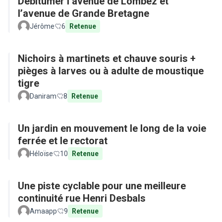
Débitumer l’avenue de Lombez et
l’avenue de Grande Bretagne
Jérôme
6
Retenue
Nichoirs à martinets et chauve souris +
pièges à larves ou à adulte de moustique
tigre
Daniram
8
Retenue
Un jardin en mouvement le long de la voie
ferrée et le rectorat
Héloïse
10
Retenue
Une piste cyclable pour une meilleure
continuité rue Henri Desbals
Amaapp
9
Retenue