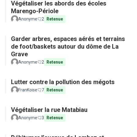
Végétaliser les abords des écoles
Marengo-Périole
Anonyme
2
Retenue
Garder arbres, espaces aérés et terrains
de foot/baskets autour du dôme de La
Grave
Anonyme
2
Retenue
Lutter contre la pollution des mégots
FranKoise
7
Retenue
Végétaliser la rue Matabiau
Anonyme
3
Retenue