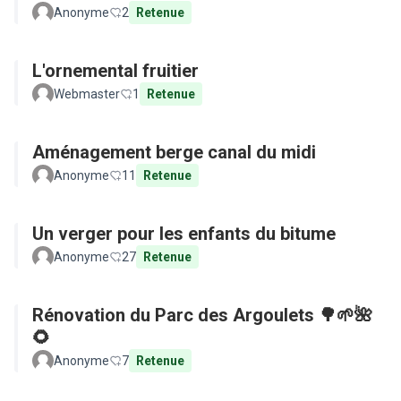
Anonyme
2
Retenue
L'ornemental fruitier
Webmaster
1
Retenue
Aménagement berge canal du midi
Anonyme
11
Retenue
Un verger pour les enfants du bitume
Anonyme
27
Retenue
Rénovation du Parc des Argoulets 🌳🌱🌺
🌻
Anonyme
7
Retenue