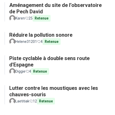
Aménagement du site de l’observatoire
de Pech David
Karen
25
Retenue
Réduire la pollution sonore
Helene31201
4
Retenue
Piste cyclable à double sens route
d'Espagne
Diggie
4
Retenue
Lutter contre les moustiques avec les
chauves-souris
Laetitiak
12
Retenue