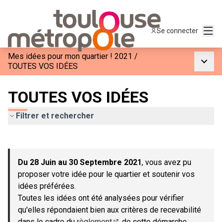
Menu
Se connecter
Mes idées pour mon quartier ! 2021
/
Menu p
TOUTES VOS IDÉES
TOUTES VOS IDÉES
Filtrer et rechercher
Passer la carte
Leaflet
|
©
OpenStreetMap
contributors
L'élément suivant est une carte qui présente les éléments de c
+
Du 28 Juin au 30 Septembre 2021
, vous avez pu
−
proposer votre idée pour le quartier et soutenir vos
idées préférées.
Toutes les idées ont été analysées pour vérifier
qu'elles répondaient bien aux critères de recevabilité
dans le cadre du
règlement
de cette démarche