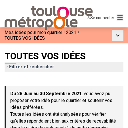
Menu
Se connecter
Mes idées pour mon quartier ! 2021
/
Menu p
TOUTES VOS IDÉES
TOUTES VOS IDÉES
Filtrer et rechercher
Passer la carte
Leaflet
|
©
OpenStreetMap
contributors
L'élément suivant est une carte qui présente les éléments de c
+
Du 28 Juin au 30 Septembre 2021
, vous avez pu
−
proposer votre idée pour le quartier et soutenir vos
idées préférées.
Toutes les idées ont été analysées pour vérifier
qu'elles répondaient bien aux critères de recevabilité
dans le cadre du
règlement
de cette démarche