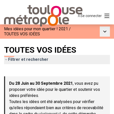
Menu
Se connecter
Mes idées pour mon quartier ! 2021
/
Menu p
TOUTES VOS IDÉES
TOUTES VOS IDÉES
Filtrer et rechercher
Passer la carte
Leaflet
|
©
OpenStreetMap
contributors
L'élément suivant est une carte qui présente les éléments de c
+
Du 28 Juin au 30 Septembre 2021
, vous avez pu
−
proposer votre idée pour le quartier et soutenir vos
idées préférées.
Toutes les idées ont été analysées pour vérifier
qu'elles répondaient bien aux critères de recevabilité
dans le cadre du
règlement
de cette démarche