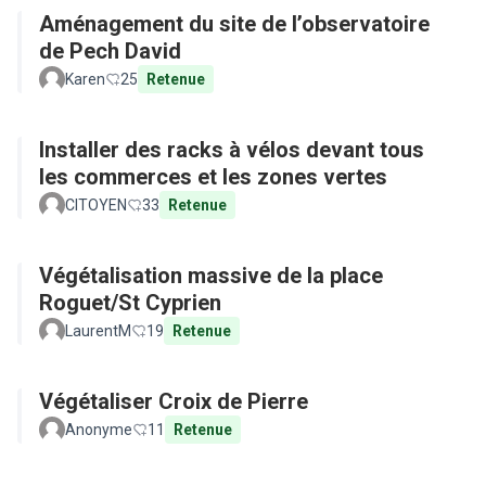
Aménagement du site de l’observatoire
de Pech David
Karen
25
Retenue
Installer des racks à vélos devant tous
les commerces et les zones vertes
CITOYEN
33
Retenue
Végétalisation massive de la place
Roguet/St Cyprien
LaurentM
19
Retenue
Végétaliser Croix de Pierre
Anonyme
11
Retenue