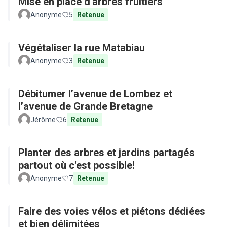
Mise en place d'arbres fruitiers
Anonyme
5
Retenue
Végétaliser la rue Matabiau
Anonyme
3
Retenue
Débitumer l’avenue de Lombez et
l’avenue de Grande Bretagne
Jérôme
6
Retenue
Planter des arbres et jardins partagés
partout où c'est possible!
Anonyme
7
Retenue
Faire des voies vélos et piétons dédiées
et bien délimitées