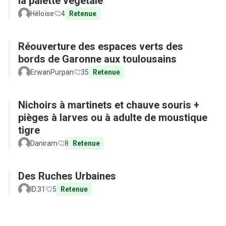
la palette végétale
Héloïse
4
Retenue
Réouverture des espaces verts des
bords de Garonne aux toulousains
ErwanPurpan
35
Retenue
Nichoirs à martinets et chauve souris +
pièges à larves ou à adulte de moustique
tigre
Daniram
8
Retenue
Des Ruches Urbaines
ID.31
5
Retenue