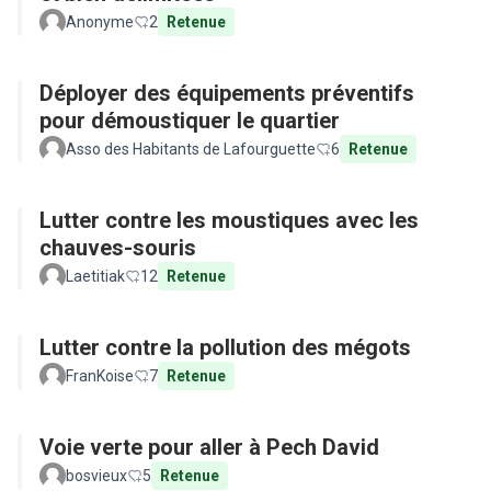
Anonyme
2
Retenue
Déployer des équipements préventifs
pour démoustiquer le quartier
Asso des Habitants de Lafourguette
6
Retenue
Lutter contre les moustiques avec les
chauves-souris
Laetitiak
12
Retenue
Lutter contre la pollution des mégots
FranKoise
7
Retenue
Voie verte pour aller à Pech David
bosvieux
5
Retenue