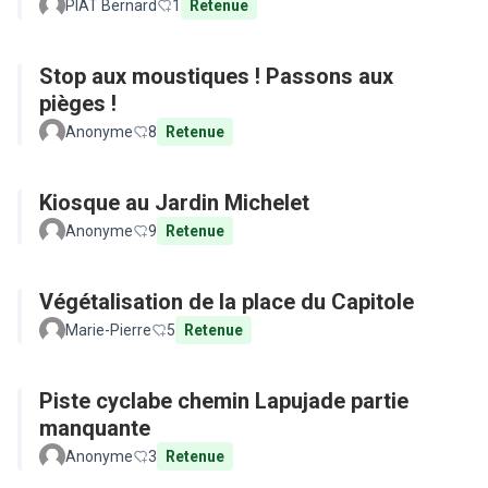
PIAT Bernard
1
Retenue
Stop aux moustiques ! Passons aux
pièges !
Anonyme
8
Retenue
Kiosque au Jardin Michelet
Anonyme
9
Retenue
Végétalisation de la place du Capitole
Marie-Pierre
5
Retenue
Piste cyclabe chemin Lapujade partie
manquante
Anonyme
3
Retenue