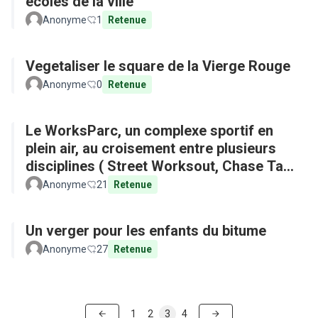
écoles de la ville
Anonyme
1
Retenue
Vegetaliser le square de la Vierge Rouge
Anonyme
0
Retenue
Le WorksParc, un complexe sportif en
plein air, au croisement entre plusieurs
disciplines ( Street Worksout, Chase Tag,
Parkour)
Anonyme
21
Retenue
Un verger pour les enfants du bitume
Anonyme
27
Retenue
1
2
3
4