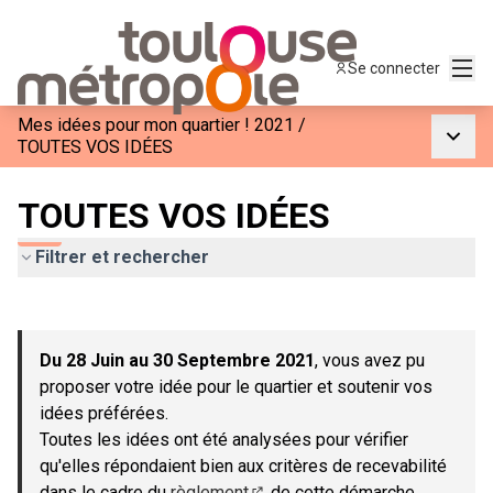
Menu
Se connecter
Mes idées pour mon quartier ! 2021
/
Menu p
TOUTES VOS IDÉES
TOUTES VOS IDÉES
Filtrer et rechercher
Passer la carte
Leaflet
|
©
OpenStreetMap
contributors
L'élément suivant est une carte qui présente les éléments de c
+
Du 28 Juin au 30 Septembre 2021
, vous avez pu
−
proposer votre idée pour le quartier et soutenir vos
idées préférées.
Toutes les idées ont été analysées pour vérifier
qu'elles répondaient bien aux critères de recevabilité
dans le cadre du
règlement
de cette démarche