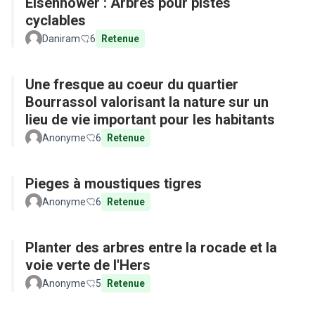
Eisenhower : Arbres pour pistes
cyclables
Daniram
6
Retenue
Une fresque au coeur du quartier
Bourrassol valorisant la nature sur un
lieu de vie important pour les habitants
Anonyme
6
Retenue
Pieges à moustiques tigres
Anonyme
6
Retenue
Planter des arbres entre la rocade et la
voie verte de l'Hers
Anonyme
5
Retenue