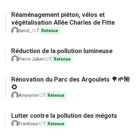
Réaménagement piéton, vélos et
végétalisation Allée Charles de Fitte
david_
7
Retenue
Réduction de la pollution lumineuse
Pierre Jullien
7
Retenue
Rénovation du Parc des Argoulets 🌳🌱🌺
🌻
Anonyme
7
Retenue
Lutter contre la pollution des mégots
FranKoise
7
Retenue