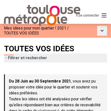
Menu
Se connecter
Mes idées pour mon quartier ! 2021
/
Menu p
TOUTES VOS IDÉES
TOUTES VOS IDÉES
Filtrer et rechercher
Passer la carte
Leaflet
|
©
OpenStreetMap
contributors
L'élément suivant est une carte qui présente les éléments de c
+
Du 28 Juin au 30 Septembre 2021
, vous avez pu
−
proposer votre idée pour le quartier et soutenir vos
idées préférées.
Toutes les idées ont été analysées pour vérifier
qu'elles répondaient bien aux critères de recevabilité
dans le cadre du
règlement
de cette démarche