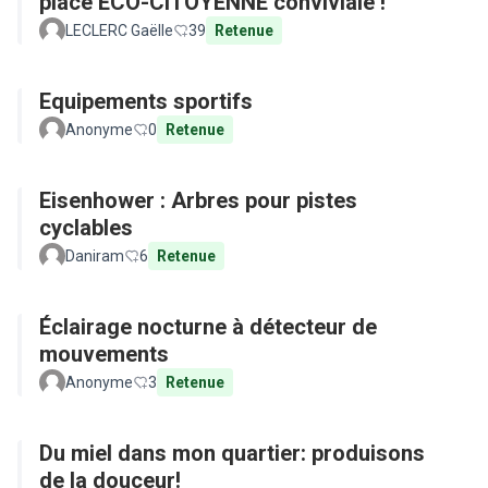
place ECO-CITOYENNE conviviale !
LECLERC Gaëlle
39
Retenue
Equipements sportifs
Anonyme
0
Retenue
Eisenhower : Arbres pour pistes
cyclables
Daniram
6
Retenue
Éclairage nocturne à détecteur de
mouvements
Anonyme
3
Retenue
Du miel dans mon quartier: produisons
de la douceur!