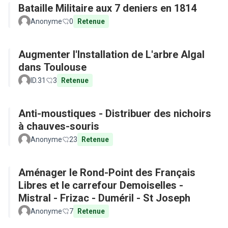
Bataille Militaire aux 7 deniers en 1814
Anonyme
0
Retenue
Augmenter l'Installation de L'arbre Algal
dans Toulouse
ID.31
3
Retenue
Anti-moustiques - Distribuer des nichoirs
à chauves-souris
Anonyme
23
Retenue
Aménager le Rond-Point des Français
Libres et le carrefour Demoiselles -
Mistral - Frizac - Duméril - St Joseph
Anonyme
7
Retenue