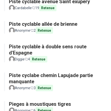
Piste cyclable avenue Saint exupery
Cardabelle
19
Retenue
Piste cyclable allée de brienne
Anonyme
2
Retenue
Piste cyclable à double sens route
d'Espagne
Diggie
4
Retenue
Piste cyclabe chemin Lapujade partie
manquante
Anonyme
3
Retenue
Pieges à moustiques tigres
Anonyme
6
Retenue