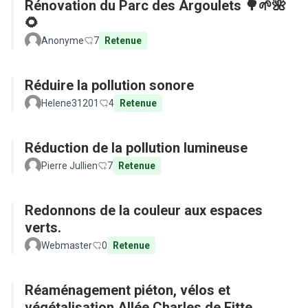
Rénovation du Parc des Argoulets 🌳🌱🌺
🌻
Anonyme
7
Retenue
Réduire la pollution sonore
Helene31201
4
Retenue
Réduction de la pollution lumineuse
Pierre Jullien
7
Retenue
Redonnons de la couleur aux espaces
verts.
Webmaster
0
Retenue
Réaménagement piéton, vélos et
végétalisation Allée Charles de Fitte