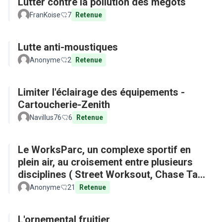
Lutter contre la pollution des mégots
FranKoise
7
Retenue
Lutte anti-moustiques
Anonyme
2
Retenue
Limiter l'éclairage des équipements -
Cartoucherie-Zenith
Navillus76
6
Retenue
Le WorksParc, un complexe sportif en
plein air, au croisement entre plusieurs
disciplines ( Street Worksout, Chase Tag,
Parkour)
Anonyme
21
Retenue
L'ornemental fruitier