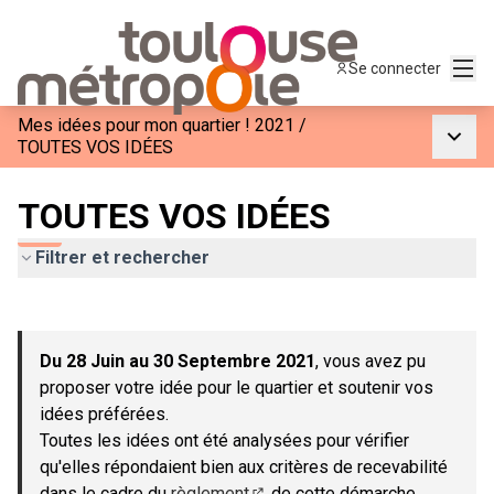
Menu
Se connecter
Mes idées pour mon quartier ! 2021
/
Menu p
TOUTES VOS IDÉES
TOUTES VOS IDÉES
Filtrer et rechercher
Passer la carte
Leaflet
|
©
OpenStreetMap
contributors
L'élément suivant est une carte qui présente les éléments de c
+
Du 28 Juin au 30 Septembre 2021
, vous avez pu
−
proposer votre idée pour le quartier et soutenir vos
idées préférées.
Toutes les idées ont été analysées pour vérifier
qu'elles répondaient bien aux critères de recevabilité
dans le cadre du
règlement
de cette démarche