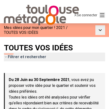
Menu
Se connecter
Mes idées pour mon quartier ! 2021
/
Menu p
TOUTES VOS IDÉES
TOUTES VOS IDÉES
Filtrer et rechercher
Passer la carte
Leaflet
|
©
OpenStreetMap
contributors
L'élément suivant est une carte qui présente les éléments de c
+
Du 28 Juin au 30 Septembre 2021
, vous avez pu
−
proposer votre idée pour le quartier et soutenir vos
idées préférées.
Toutes les idées ont été analysées pour vérifier
qu'elles répondaient bien aux critères de recevabilité
dans le cadre du
règlement
de cette démarche