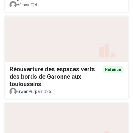
Héloïse
4
Réouverture des espaces verts
Retenue
des bords de Garonne aux
toulousains
ErwanPurpan
35