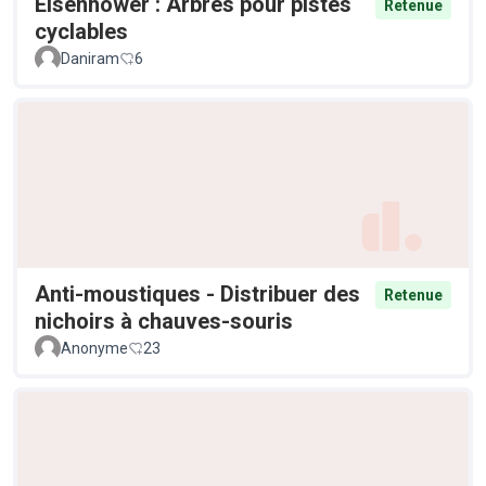
Eisenhower : Arbres pour pistes
Retenue
cyclables
Daniram
6
Anti-moustiques - Distribuer des
Retenue
nichoirs à chauves-souris
Anonyme
23