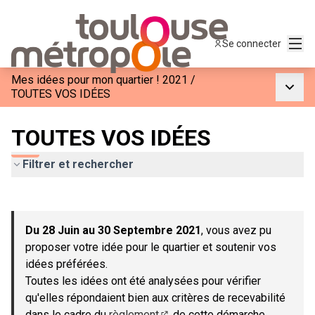
Menu
Se connecter
Mes idées pour mon quartier ! 2021
/
Menu p
TOUTES VOS IDÉES
TOUTES VOS IDÉES
Filtrer et rechercher
Passer la carte
Leaflet
|
©
OpenStreetMap
contributors
L'élément suivant est une carte qui présente les éléments de c
+
Du 28 Juin au 30 Septembre 2021
, vous avez pu
−
proposer votre idée pour le quartier et soutenir vos
idées préférées.
Toutes les idées ont été analysées pour vérifier
qu'elles répondaient bien aux critères de recevabilité
dans le cadre du
règlement
de cette démarche