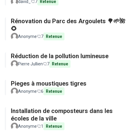
david_
7
Retenue
Rénovation du Parc des Argoulets 🌳🌱🌺
🌻
Anonyme
7
Retenue
Réduction de la pollution lumineuse
Pierre Jullien
7
Retenue
Pieges à moustiques tigres
Anonyme
6
Retenue
Installation de composteurs dans les
écoles de la ville
Anonyme
1
Retenue