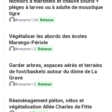
Nichoirs à martinets et chauve souris +
pièges à larves ou à adulte de moustique
tigre
Anonyme
24
Retenue
Végétaliser les abords des écoles
Marengo-Périole
Anonyme
2
Retenue
Garder arbres, espaces aérés et terrains
de foot/baskets autour du dôme de La
Grave
Anonyme
2
Retenue
Réaménagement piéton, vélos et
végétalisation Allée Charles de Fitte