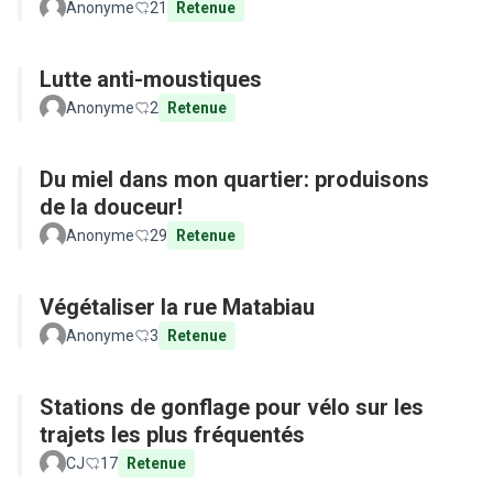
Parkour)
Anonyme
21
Retenue
Lutte anti-moustiques
Anonyme
2
Retenue
Du miel dans mon quartier: produisons
de la douceur!
Anonyme
29
Retenue
Végétaliser la rue Matabiau
Anonyme
3
Retenue
Stations de gonflage pour vélo sur les
trajets les plus fréquentés
CJ
17
Retenue