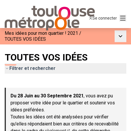
Menu
Se connecter
Mes idées pour mon quartier ! 2021
/
Menu p
TOUTES VOS IDÉES
TOUTES VOS IDÉES
Filtrer et rechercher
Passer la carte
Leaflet
|
©
OpenStreetMap
contributors
L'élément suivant est une carte qui présente les éléments de c
+
Du 28 Juin au 30 Septembre 2021
, vous avez pu
−
proposer votre idée pour le quartier et soutenir vos
idées préférées.
Toutes les idées ont été analysées pour vérifier
qu'elles répondaient bien aux critères de recevabilité
dans le cadre du
règlement
de cette démarche