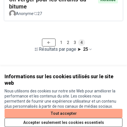
bitume
Anonyme
27
1
2
3
4
Résultats par page :
25
Voir toutes les propositions retirées
Informations sur les cookies utilisés sur le site
web
Nous utilisons des cookies sur notre site Web pour améliorer la
Conditions d'utilisation
performance et les contenus du site. Les cookies nous
Paramètres des cookies
permettent de fournir une expérience utilisateur et un contenu
Je participe ! sur X
Je participe ! sur Facebook
Je participe ! sur Instagram
plus personnalisés à partir de nos canaux de médias sociaux.
(Lien externe)
(Lien externe)
(Lien externe)
Tout accepter
Accepter seulement les cookies essentiels