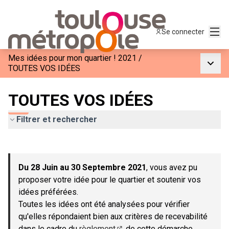
Menu
Se connecter
Mes idées pour mon quartier ! 2021
/
Menu p
TOUTES VOS IDÉES
TOUTES VOS IDÉES
Filtrer et rechercher
Passer la carte
Leaflet
|
©
OpenStreetMap
contributors
L'élément suivant est une carte qui présente les éléments de c
+
Du 28 Juin au 30 Septembre 2021
, vous avez pu
−
proposer votre idée pour le quartier et soutenir vos
idées préférées.
Toutes les idées ont été analysées pour vérifier
qu'elles répondaient bien aux critères de recevabilité
dans le cadre du
règlement
de cette démarche