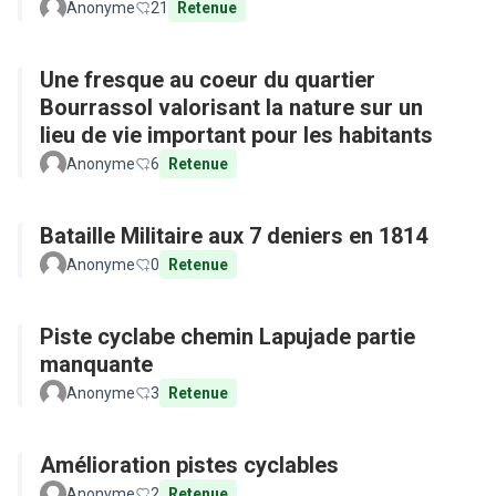
Parkour)
Anonyme
21
Retenue
Une fresque au coeur du quartier
Bourrassol valorisant la nature sur un
lieu de vie important pour les habitants
Anonyme
6
Retenue
Bataille Militaire aux 7 deniers en 1814
Anonyme
0
Retenue
Piste cyclabe chemin Lapujade partie
manquante
Anonyme
3
Retenue
Amélioration pistes cyclables
Anonyme
2
Retenue