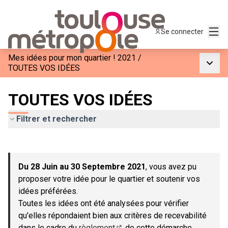
Menu
Se connecter
Mes idées pour mon quartier ! 2021
/
Menu p
TOUTES VOS IDÉES
TOUTES VOS IDÉES
Filtrer et rechercher
Passer la carte
Leaflet
|
©
OpenStreetMap
contributors
L'élément suivant est une carte qui présente les éléments de c
+
Du 28 Juin au 30 Septembre 2021
, vous avez pu
−
proposer votre idée pour le quartier et soutenir vos
idées préférées.
Toutes les idées ont été analysées pour vérifier
qu'elles répondaient bien aux critères de recevabilité
dans le cadre du
règlement
de cette démarche