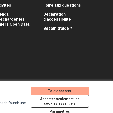
ivités
Foire aux questions
enda
Déclaration
lécharger les
d'accessibilité
hiers Open Data
Besoin d'aide ?
Je participe ! sur X
Je participe ! sur Faceboo
Je participe ! sur In
Tout accepter
(Lien externe)
(Lien externe)
(Lien externe)
Accepter seulement les
nt de fournir une
cookies essentiels
Licence Creative Comm
(Lien externe)
Paramètres