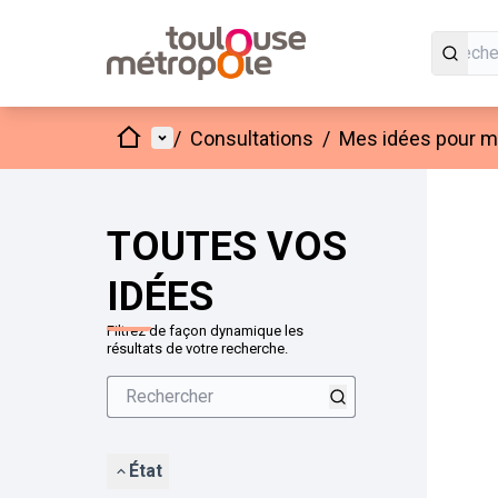
Accueil
Menu principal
/
Consultations
/
Mes idées pour mo
Passer
L'élément
+
−
TOUTES VOS
IDÉES
Filtrez de façon dynamique les
résultats de votre recherche.
État