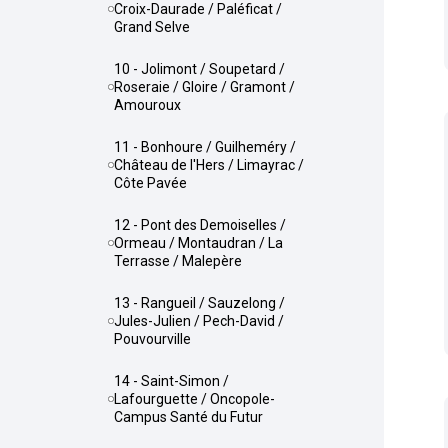
Croix-Daurade / Paléficat /
Grand Selve
10 - Jolimont / Soupetard /
Roseraie / Gloire / Gramont /
Amouroux
11 - Bonhoure / Guilheméry /
Château de l'Hers / Limayrac /
Côte Pavée
12 - Pont des Demoiselles /
Ormeau / Montaudran / La
Terrasse / Malepère
13 - Rangueil / Sauzelong /
Jules-Julien / Pech-David /
Pouvourville
14 - Saint-Simon /
Lafourguette / Oncopole-
Campus Santé du Futur