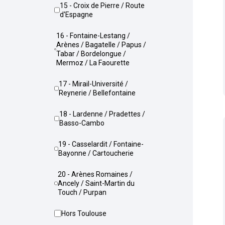
15 - Croix de Pierre / Route
d'Espagne
16 - Fontaine-Lestang /
Arènes / Bagatelle / Papus /
Tabar / Bordelongue /
Mermoz / La Faourette
17 - Mirail-Université /
Reynerie / Bellefontaine
18 - Lardenne / Pradettes /
Basso-Cambo
19 - Casselardit / Fontaine-
Bayonne / Cartoucherie
20 - Arènes Romaines /
Ancely / Saint-Martin du
Touch / Purpan
Hors Toulouse