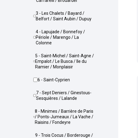
Caffarelli / Brouardel
3 - Les Chalets / Bayard /
Belfort / Saint Aubin / Dupuy
4 - Lapujade / Bonnefoy /
Périole / Marengo / La
Colonne
5 - Saint-Michel / Saint-Agne /
Empalot / Le Busca / Ile du
Ramier / Monplaisir
6 - Saint-Cyprien
7 - Sept Deniers / Ginestous-
Sesquières / Lalande
8 - Minimes / Barrière de Paris
/ Ponts-Jumeaux / La Vache /
Raisins / Fondeyre
9 - Trois Cocus / Borderouge /