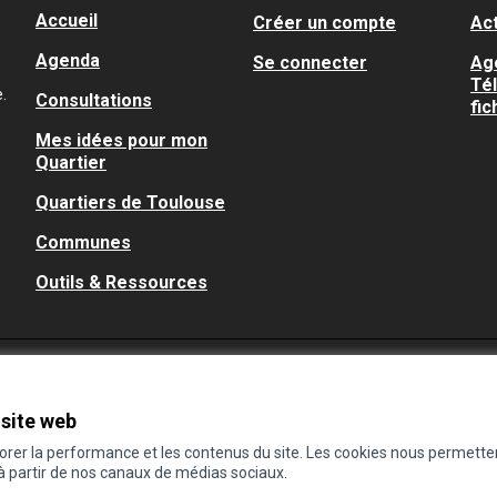
Accueil
Créer un compte
Act
Agenda
Se connecter
Ag
Té
.
Consultations
fic
Mes idées pour mon
Quartier
Quartiers de Toulouse
Communes
Outils & Ressources
 site web
iorer la performance et les contenus du site. Les cookies nous permette
 à partir de nos canaux de médias sociaux.