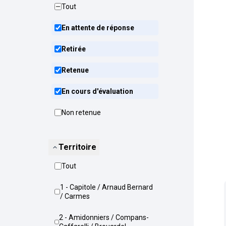
Tout
En attente de réponse
Retirée
Retenue
En cours d'évaluation
Non retenue
Territoire
Tout
1 - Capitole / Arnaud Bernard
/ Carmes
2 - Amidonniers / Compans-