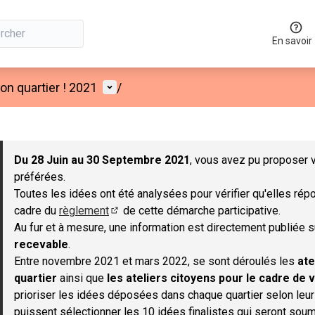
En savoir
Menu utilisateur
n quartier ! 2021
/
 la carte
 suivant est une carte qui présente les éléments de cette page co
Du 28 Juin au 30 Septembre 2021
, vous avez pu proposer v
préférées.
Toutes les idées ont été analysées pour vérifier qu'elles répo
cadre du
règlement
de cette démarche participative.
(S'ouvre dans un nouvel onglet)
Au fur et à mesure, une information est directement publiée 
recevable
.
Entre novembre 2021 et mars 2022, se sont déroulés les
ate
quartier
ainsi que
les ateliers citoyens pour le cadre de v
prioriser les idées déposées dans chaque quartier selon leu
puissent sélectionner les 10 idées finalistes qui seront soum