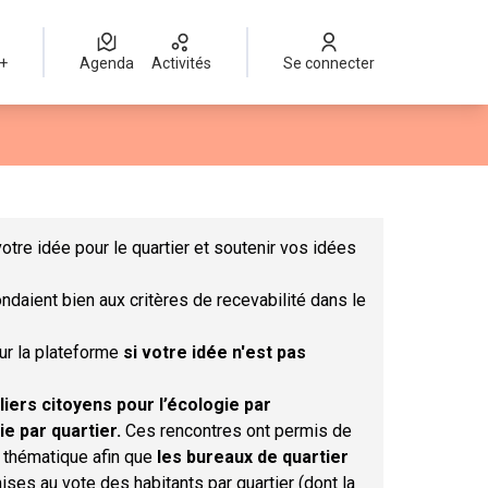
 +
Agenda
Activités
Se connecter
Leaflet
|
©
OpenStreetMap
contributors
mme des points de carte. L'élément peut être utilisé avec un lect
otre idée pour le quartier et soutenir vos idées
ndaient bien aux critères de recevabilité dans le
sur la plateforme
si votre idée n'est pas
liers citoyens pour l’écologie par
ie par quartier.
Ces rencontres ont permis de
r thématique afin que
les bureaux de quartier
ises au vote des habitants par quartier (dont la