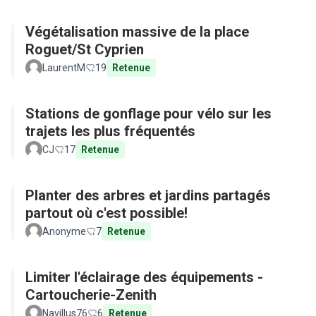
Végétalisation massive de la place
Roguet/St Cyprien
LaurentM
19
Retenue
Stations de gonflage pour vélo sur les
trajets les plus fréquentés
CJ
17
Retenue
Planter des arbres et jardins partagés
partout où c'est possible!
Anonyme
7
Retenue
Limiter l'éclairage des équipements -
Cartoucherie-Zenith
Navillus76
6
Retenue