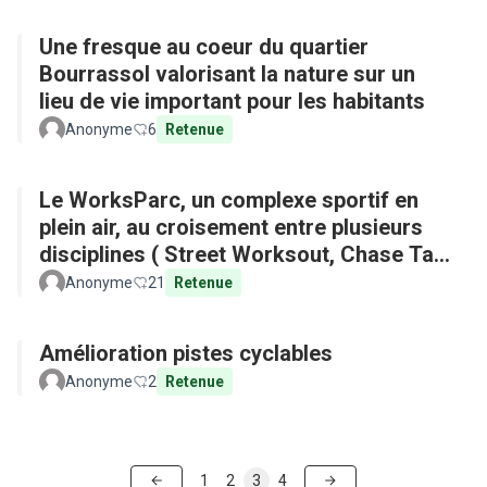
Une fresque au coeur du quartier
Bourrassol valorisant la nature sur un
lieu de vie important pour les habitants
Anonyme
6
Retenue
Le WorksParc, un complexe sportif en
plein air, au croisement entre plusieurs
disciplines ( Street Worksout, Chase Tag,
Parkour)
Anonyme
21
Retenue
Amélioration pistes cyclables
Anonyme
2
Retenue
1
2
3
4