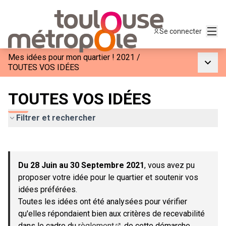
Menu
Se connecter
Mes idées pour mon quartier ! 2021
/
Menu p
TOUTES VOS IDÉES
TOUTES VOS IDÉES
Filtrer et rechercher
Passer la carte
Leaflet
|
©
OpenStreetMap
contributors
L'élément suivant est une carte qui présente les éléments de c
+
Du 28 Juin au 30 Septembre 2021
, vous avez pu
−
proposer votre idée pour le quartier et soutenir vos
idées préférées.
Toutes les idées ont été analysées pour vérifier
qu'elles répondaient bien aux critères de recevabilité
dans le cadre du
règlement
de cette démarche