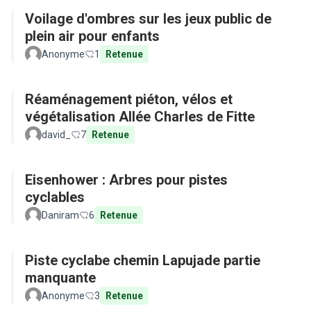
Voilage d'ombres sur les jeux public de
plein air pour enfants
Anonyme
1
Retenue
Réaménagement piéton, vélos et
végétalisation Allée Charles de Fitte
david_
7
Retenue
Eisenhower : Arbres pour pistes
cyclables
Daniram
6
Retenue
Piste cyclabe chemin Lapujade partie
manquante
Anonyme
3
Retenue