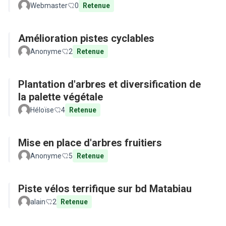
Webmaster
0
Retenue
Amélioration pistes cyclables
Anonyme
2
Retenue
Plantation d'arbres et diversification de
la palette végétale
Héloïse
4
Retenue
Mise en place d'arbres fruitiers
Anonyme
5
Retenue
Piste vélos terrifique sur bd Matabiau
alain
2
Retenue