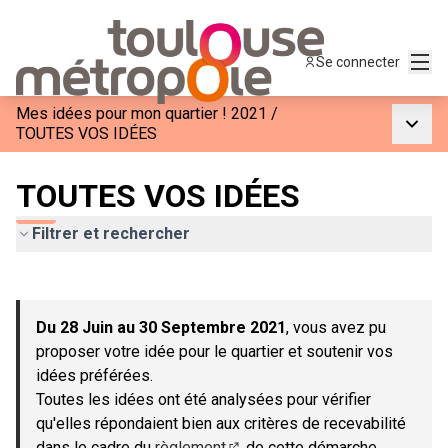
Menu
Se connecter
Mes idées pour mon quartier ! 2021
/
Menu p
TOUTES VOS IDÉES
TOUTES VOS IDÉES
Filtrer et rechercher
Passer la carte
Leaflet
|
©
OpenStreetMap
contributors
L'élément suivant est une carte qui présente les éléments de c
+
Du 28 Juin au 30 Septembre 2021
, vous avez pu
−
proposer votre idée pour le quartier et soutenir vos
idées préférées.
Toutes les idées ont été analysées pour vérifier
qu'elles répondaient bien aux critères de recevabilité
dans le cadre du
règlement
de cette démarche