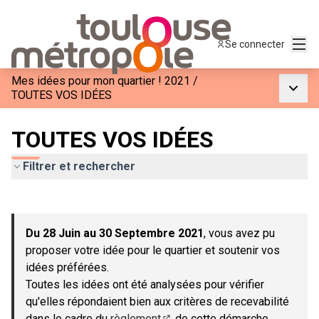
Menu
Se connecter
Mes idées pour mon quartier ! 2021
/
Menu p
TOUTES VOS IDÉES
TOUTES VOS IDÉES
Filtrer et rechercher
Passer la carte
Leaflet
|
©
OpenStreetMap
contributors
L'élément suivant est une carte qui présente les éléments de c
+
Du 28 Juin au 30 Septembre 2021
, vous avez pu
−
proposer votre idée pour le quartier et soutenir vos
idées préférées.
Toutes les idées ont été analysées pour vérifier
qu'elles répondaient bien aux critères de recevabilité
dans le cadre du
règlement
de cette démarche