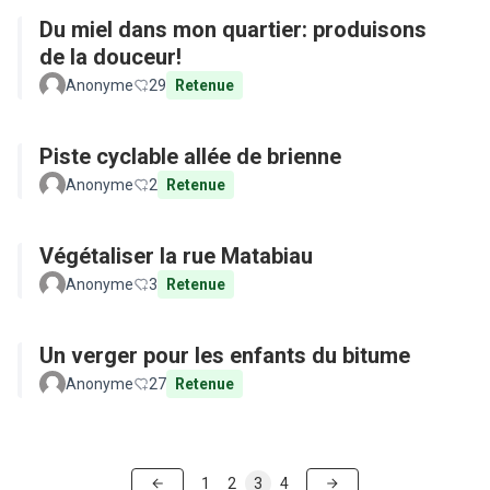
Du miel dans mon quartier: produisons
de la douceur!
Anonyme
29
Retenue
Piste cyclable allée de brienne
Anonyme
2
Retenue
Végétaliser la rue Matabiau
Anonyme
3
Retenue
Un verger pour les enfants du bitume
Anonyme
27
Retenue
1
2
3
4