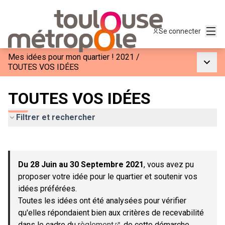
Menu
Se connecter
Mes idées pour mon quartier ! 2021
/
Menu p
TOUTES VOS IDÉES
TOUTES VOS IDÉES
Filtrer et rechercher
Passer la carte
Leaflet
|
©
OpenStreetMap
contributors
L'élément suivant est une carte qui présente les éléments de c
+
Du 28 Juin au 30 Septembre 2021
, vous avez pu
−
proposer votre idée pour le quartier et soutenir vos
idées préférées.
Toutes les idées ont été analysées pour vérifier
qu'elles répondaient bien aux critères de recevabilité
dans le cadre du
règlement
de cette démarche