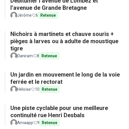
Débitumer l’avenue de Lombez et
l’avenue de Grande Bretagne
Jérôme
6
Retenue
Nichoirs à martinets et chauve souris +
pièges à larves ou à adulte de moustique
tigre
Daniram
8
Retenue
Un jardin en mouvement le long de la voie
ferrée et le rectorat
Héloïse
10
Retenue
Une piste cyclable pour une meilleure
continuité rue Henri Desbals
Amaapp
9
Retenue