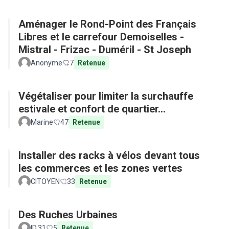
Aménager le Rond-Point des Français
Libres et le carrefour Demoiselles -
Mistral - Frizac - Duméril - St Joseph
Anonyme
7
Retenue
Végétaliser pour limiter la surchauffe
estivale et confort de quartier...
Marine
47
Retenue
Installer des racks à vélos devant tous
les commerces et les zones vertes
CITOYEN
33
Retenue
Des Ruches Urbaines
ID.31
5
Retenue