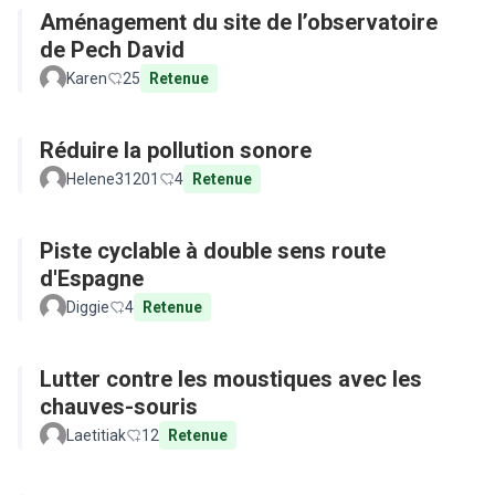
Aménagement du site de l’observatoire
de Pech David
Karen
25
Retenue
Réduire la pollution sonore
Helene31201
4
Retenue
Piste cyclable à double sens route
d'Espagne
Diggie
4
Retenue
Lutter contre les moustiques avec les
chauves-souris
Laetitiak
12
Retenue