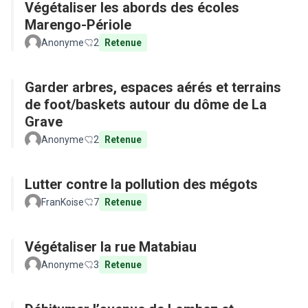
Végétaliser les abords des écoles
Marengo-Périole
Anonyme
2
Retenue
Garder arbres, espaces aérés et terrains
de foot/baskets autour du dôme de La
Grave
Anonyme
2
Retenue
Lutter contre la pollution des mégots
FranKoise
7
Retenue
Végétaliser la rue Matabiau
Anonyme
3
Retenue