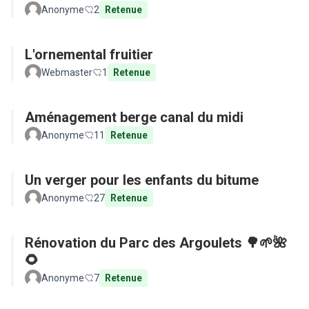
Anonyme
2
Retenue
L'ornemental fruitier
Webmaster
1
Retenue
Aménagement berge canal du midi
Anonyme
11
Retenue
Un verger pour les enfants du bitume
Anonyme
27
Retenue
Rénovation du Parc des Argoulets 🌳🌱🌺
🌻
Anonyme
7
Retenue