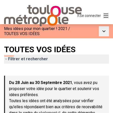
Menu
Se connecter
Mes idées pour mon quartier ! 2021
/
Menu p
TOUTES VOS IDÉES
TOUTES VOS IDÉES
Filtrer et rechercher
Passer la carte
Leaflet
|
©
OpenStreetMap
contributors
L'élément suivant est une carte qui présente les éléments de c
+
Du 28 Juin au 30 Septembre 2021
, vous avez pu
−
proposer votre idée pour le quartier et soutenir vos
idées préférées.
Toutes les idées ont été analysées pour vérifier
qu'elles répondaient bien aux critères de recevabilité
dans le cadre du
règlement
de cette démarche