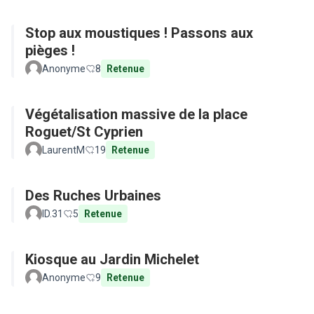
Stop aux moustiques ! Passons aux
pièges !
Anonyme
8
Retenue
Végétalisation massive de la place
Roguet/St Cyprien
LaurentM
19
Retenue
Des Ruches Urbaines
ID.31
5
Retenue
Kiosque au Jardin Michelet
Anonyme
9
Retenue