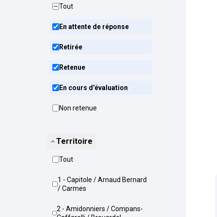
Tout
En attente de réponse
Retirée
Retenue
En cours d'évaluation
Non retenue
Territoire
Tout
1 - Capitole / Arnaud Bernard
/ Carmes
2 - Amidonniers / Compans-