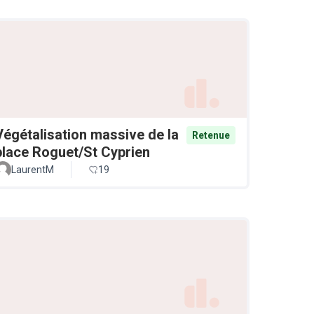
Végétalisation massive de la
Retenue
place Roguet/St Cyprien
LaurentM
19