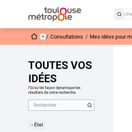
Accueil
Menu principal
/
Consultations
/
Mes idées pour mo
Passer
L'élément
+
−
TOUTES VOS
IDÉES
Filtrez de façon dynamique les
résultats de votre recherche.
État