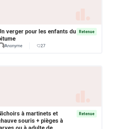
Un verger pour les enfants du
Retenue
bitume
Anonyme
27
Nichoirs à martinets et
Retenue
chauve souris + pièges à
larves ou à adulte de