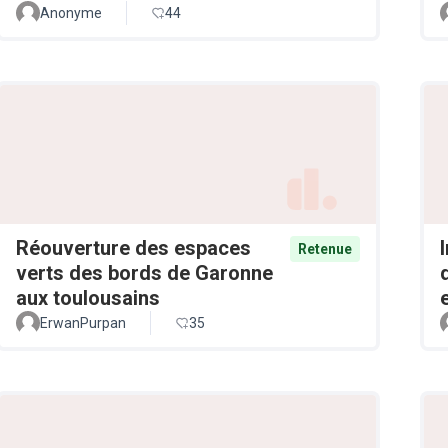
Anonyme
44
Réouverture des espaces
Retenue
verts des bords de Garonne
aux toulousains
ErwanPurpan
35