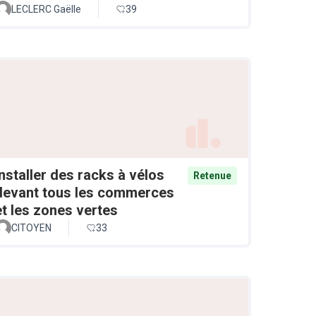
LECLERC Gaëlle
39
Installer des racks à vélos
Retenue
devant tous les commerces
et les zones vertes
CITOYEN
33