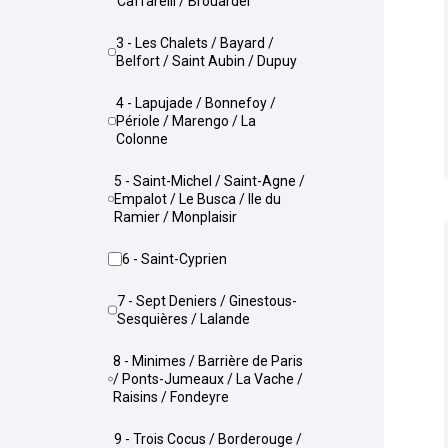
Caffarelli / Brouardel
3 - Les Chalets / Bayard /
Belfort / Saint Aubin / Dupuy
4 - Lapujade / Bonnefoy /
Périole / Marengo / La
Colonne
5 - Saint-Michel / Saint-Agne /
Empalot / Le Busca / Ile du
Ramier / Monplaisir
6 - Saint-Cyprien
7 - Sept Deniers / Ginestous-
Sesquières / Lalande
8 - Minimes / Barrière de Paris
/ Ponts-Jumeaux / La Vache /
Raisins / Fondeyre
9 - Trois Cocus / Borderouge /