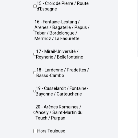
15 - Croix de Pierre / Route
d'Espagne
16 - Fontaine-Lestang /
Arènes / Bagatelle / Papus /
Tabar / Bordelongue /
Mermoz / La Faourette
17 - Mirail-Université /
Reynerie / Bellefontaine
18 - Lardenne / Pradettes /
Basso-Cambo
19 - Casselardit / Fontaine-
Bayonne / Cartoucherie
20 - Arènes Romaines /
Ancely / Saint-Martin du
Touch / Purpan
Hors Toulouse