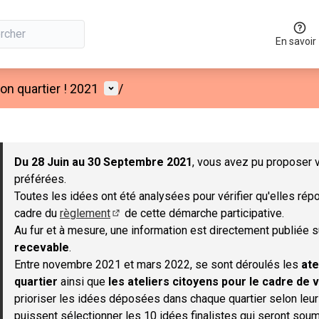
En savoir
Menu utilisateur
n quartier ! 2021
/
 la carte
 suivant est une carte qui présente les éléments de cette page co
Du 28 Juin au 30 Septembre 2021
, vous avez pu proposer v
préférées.
Toutes les idées ont été analysées pour vérifier qu'elles répo
cadre du
règlement
de cette démarche participative.
(S'ouvre dans un nouvel onglet)
Au fur et à mesure, une information est directement publiée 
recevable
.
Entre novembre 2021 et mars 2022, se sont déroulés les
ate
quartier
ainsi que
les ateliers citoyens pour le cadre de v
prioriser les idées déposées dans chaque quartier selon leu
puissent sélectionner les 10 idées finalistes qui seront soum