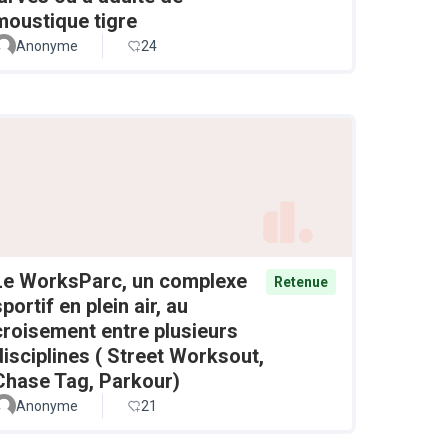
moustique tigre
Anonyme
24
Le WorksParc, un complexe
Retenue
sportif en plein air, au
croisement entre plusieurs
disciplines ( Street Worksout,
Chase Tag, Parkour)
Anonyme
21