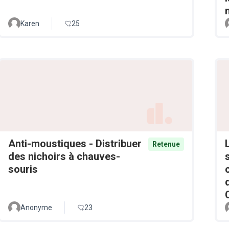
Karen
25
Anti-moustiques - Distribuer
Retenue
des nichoirs à chauves-
souris
Anonyme
23