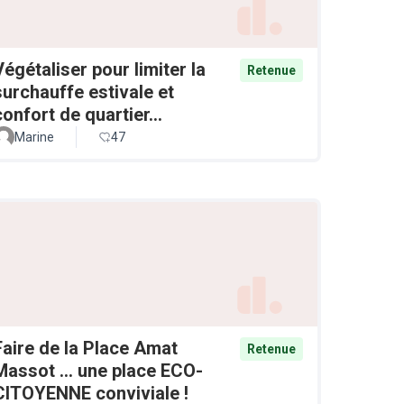
Végétaliser pour limiter la
Retenue
surchauffe estivale et
confort de quartier...
Marine
47
Faire de la Place Amat
Retenue
Massot ... une place ECO-
CITOYENNE conviviale !