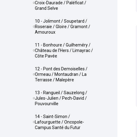
Croix-Daurade / Paléficat /
Grand Selve
10 - Jolimont / Soupetard /
Roseraie / Gloire / Gramont /
Amouroux
11 - Bonhoure / Guilheméry /
Château de l'Hers / Limayrac /
Côte Pavée
12 - Pont des Demoiselles /
Ormeau / Montaudran / La
Terrasse / Malepère
13 - Rangueil / Sauzelong /
Jules-Julien / Pech-David /
Pouvourville
14 - Saint-Simon /
Lafourguette / Oncopole-
Campus Santé du Futur