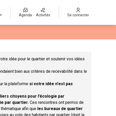
 +
Agenda
Activités
Se connecter
Leaflet
|
©
OpenStreetMap
contributors
mme des points de carte. L'élément peut être utilisé avec un lect
otre idée pour le quartier et soutenir vos idées
ndaient bien aux critères de recevabilité dans le
sur la plateforme
si votre idée n'est pas
liers citoyens pour l’écologie par
ie par quartier.
Ces rencontres ont permis de
r thématique afin que
les bureaux de quartier
ises au vote des habitants par quartier (dont la