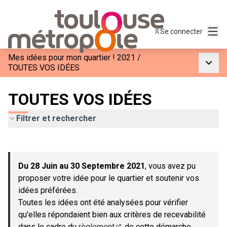
Menu
Se connecter
Mes idées pour mon quartier ! 2021
/
Menu p
TOUTES VOS IDÉES
TOUTES VOS IDÉES
Filtrer et rechercher
Passer la carte
Leaflet
|
©
OpenStreetMap
contributors
L'élément suivant est une carte qui présente les éléments de c
+
Du 28 Juin au 30 Septembre 2021
, vous avez pu
−
proposer votre idée pour le quartier et soutenir vos
idées préférées.
Toutes les idées ont été analysées pour vérifier
qu'elles répondaient bien aux critères de recevabilité
dans le cadre du
règlement
de cette démarche