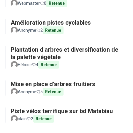
Webmaster
0
Retenue
Amélioration pistes cyclables
Anonyme
2
Retenue
Plantation d'arbres et diversification de
la palette végétale
Héloïse
4
Retenue
Mise en place d'arbres fruitiers
Anonyme
5
Retenue
Piste vélos terrifique sur bd Matabiau
alain
2
Retenue